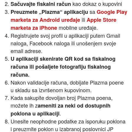
kao dokaz o kupovini
Sačuvajte fiskalni račun
sa
Preuzmete „Plazma“ aplikaciju
Google Play
ili
marketa za Android uređaje
Apple Store
mobilne uređaje.
marketa za iPhone
Registrujete svoj profil u aplikaciji putem Gmail
naloga, Facebook naloga ili unošenjem svoje
email adrese.
U aplikaciji skenirate QR kod sa fiskalnog
računa ili pošaljete fotografiju fiskalnog
računa.
Nakon validacije računa, dobijate Plazma poene
u skladu sa izvršenom kupovinom.
Kada sakupite dovoljan broj Plazma poena,
možete ih z
ameniti za neki od dostupnih
.
poklona u aplikaciji
Unesite neophodne podatke za isporuku poklona
i preuzmite poklon u izabranoj poslovnici JP