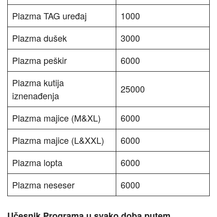
Plazma TAG uređaj
1000
Plazma dušek
3000
Plazma peškir
6000
Plazma kutija
25000
iznenađenja
Plazma majice (M&XL)
6000
Plazma majice (L&XXL)
6000
Plazma lopta
6000
Plazma neseser
6000
Učesnik Programa u svako doba putem