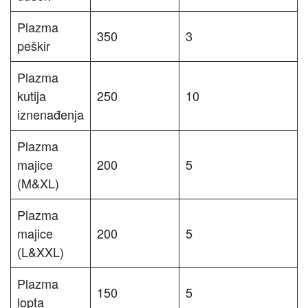
Plazma
350
3
peškir
Plazma
kutija
250
10
iznenađenja
Plazma
majice
200
5
(M&XL)
Plazma
majice
200
5
(L&XXL)
Plazma
150
5
lopta