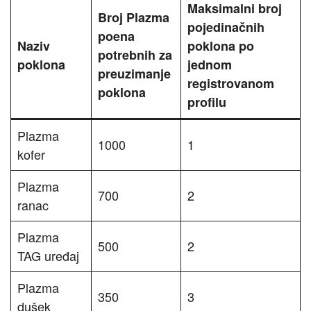
Maksimalni broj
Broj Plazma
pojedinačnih
poena
Naziv
poklona po
potrebnih za
poklona
jednom
preuzimanje
registrovanom
poklona
profilu
Plazma
1000
1
kofer
Plazma
700
2
ranac
Plazma
500
2
TAG uređaj
Plazma
350
3
dušek