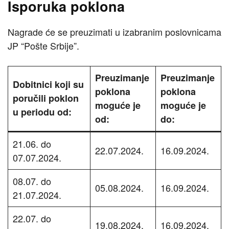
Isporuka poklona
Nagrade će se preuzimati u izabranim poslovnicama
JP “Pošte Srbije”.
Preuzimanje
Preuzimanje
Dobitnici koji su
poklona
poklona
poručili poklon
moguće je
moguće je
u periodu od:
od:
do:
21.06. do
22.07.2024.
16.09.2024.
07.07.2024.
08.07. do
05.08.2024.
16.09.2024.
21.07.2024.
22.07. do
19.08.2024.
16.09.2024.