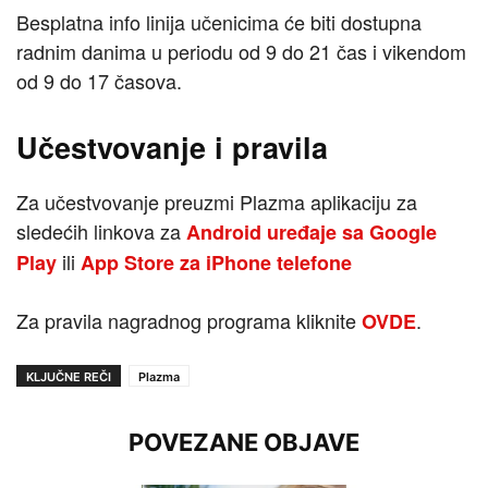
Besplatna info linija učenicima će biti dostupna
radnim danima u periodu od 9 do 21 čas i vikendom
od 9 do 17 časova.
Učestvovanje i pravila
Za učestvovanje preuzmi Plazma aplikaciju za
sledećih linkova za
Android uređaje sa
Google
ili
Play
App Store za iPhone telefone
Za pravila nagradnog programa kliknite
.
OVDE
KLJUČNE REČI
Plazma
POVEZANE OBJAVE