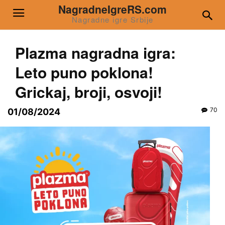
NagradneIgreRS.com
Nagradne igre Srbije
Plazma nagradna igra:
Leto puno poklona!
Grickaj, broji, osvoji!
70
01/08/2024