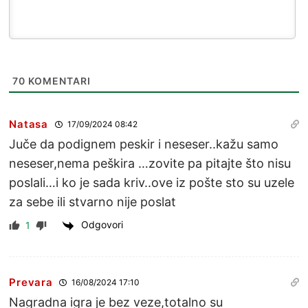
70
KOMENTARI
Natasa
17/09/2024 08:42
Juče da podignem peskir i neseser..kažu samo
neseser,nema peškira …zovite pa pitajte što nisu
poslali…i ko je sada kriv..ove iz pošte sto su uzele
za sebe ili stvarno nije poslat
Odgovori
1
Prevara
16/08/2024 17:10
Nagradna igra je bez veze,totalno su