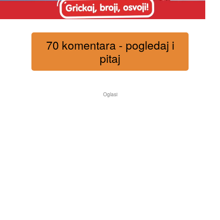
70 komentara - pogledaj i
pitaj
Oglasi