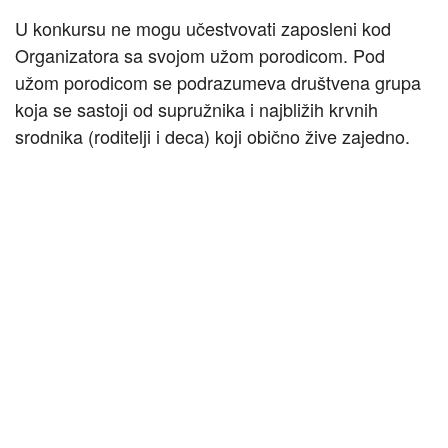
U konkursu ne mogu učestvovati zaposleni kod
Organizatora sa svojom užom porodicom. Pod
užom porodicom se podrazumeva društvena grupa
koja se sastoji od supružnika i najbližih krvnih
srodnika (roditelji i deca) koji obično žive zajedno.