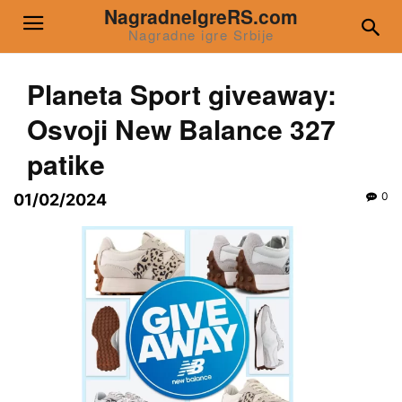
NagradneIgreRS.com
Nagradne igre Srbije
Planeta Sport giveaway:
Osvoji New Balance 327
patike
0
01/02/2024