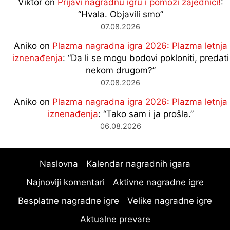
Viktor
on
Prijavi nagradnu igru i pomozi zajednici!
:
“
Hvala. Objavili smo
”
07.08.2026
Aniko
on
Plazma nagradna igra 2026: Plazma letnja
iznenađenja
: “
Da li se mogu bodovi pokloniti, predati
nekom drugom?
”
07.08.2026
Aniko
on
Plazma nagradna igra 2026: Plazma letnja
iznenađenja
: “
Tako sam i ja prošla.
”
06.08.2026
Naslovna
Kalendar nagradnih igara
Najnoviji komentari
Aktivne nagradne igre
Besplatne nagradne igre
Velike nagradne igre
Aktualne prevare