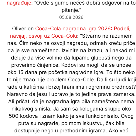
nagrađuje
: “
Ovde sigurno nećeš dobiti odgovor na to
pitanje.
”
05.08.2026
Oliver
on
Coca-Cola nagradna igra 2026: Podeli,
navijaj, osvoji uz Coca-Colu
: “
Stvarno ne razumem
nas. Čim neko ne osvoji nagradu, odmah kreću priče
da je sve namešteno. Izvinite na izrazu, ali nekad mi
deluje da više volimo da lupamo gluposti nego da
proverimo činjenice. Kodovi su mogli da se unose
oko 15 dana pre početka nagradne igre. To što neko
to nije znao nije problem Coca-Cole. Da li su ljudi koji
rade u kafićima i brzoj hrani imali ogromnu prednost?
Naravno da jesu i upravo je to jedina prava zamerka.
Ali pričati da je nagradna igra bila nameštena nema
nikakvog smisla. Ja sam sa kolegama skupio oko
500 kodova i znam kako je sve funkcionisalo. Ovog
puta su nagrade, po mom iskustvu, čak bile
dostupnije nego u prethodnim igrama. Ako već