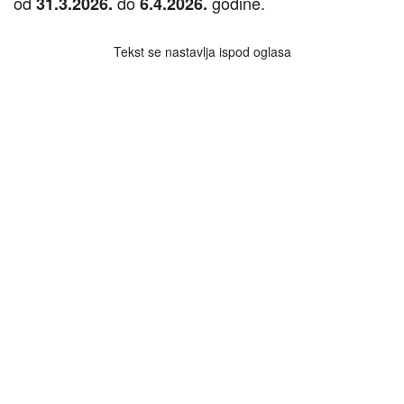
od
do
godine.
31.3.2026.
6.4.2026.
Tekst se nastavlja ispod oglasa