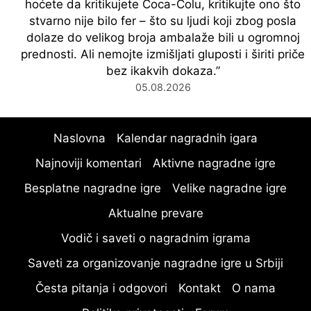
hoćete da kritikujete Coca-Colu, kritikujte ono što
stvarno nije bilo fer – što su ljudi koji zbog posla
dolaze do velikog broja ambalaže bili u ogromnoj
prednosti. Ali nemojte izmišljati gluposti i širiti priče
bez ikakvih dokaza.
”
05.08.2026
Naslovna
Kalendar nagradnih igara
Najnoviji komentari
Aktivne nagradne igre
Besplatne nagradne igre
Velike nagradne igre
Aktualne prevare
Vodič i saveti o nagradnim igrama
Saveti za organizovanje nagradne igre u Srbiji
Česta pitanja i odgovori
Kontakt
O nama