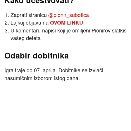
Kako učestvovati?
Zaprati stranicu
@pionir_subotica
Lajkuj objavu ⁠na
OVOM LINKU
U komentaru napiši koji je omiljeni Pionirov slatkiš
vašeg deteta
Odabir dobitnika
Igra traje do 07. aprila. Dobitnike se izvlači
nasumičnim izborom istog dana.