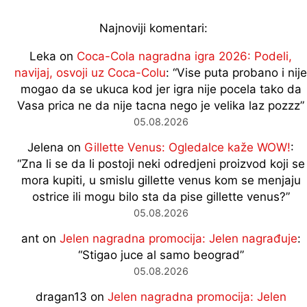
Najnoviji komentari:
Leka
on
Coca-Cola nagradna igra 2026: Podeli,
navijaj, osvoji uz Coca-Colu
: “
Vise puta probano i nije
mogao da se ukuca kod jer igra nije pocela tako da
Vasa prica ne da nije tacna nego je velika laz pozzz
”
05.08.2026
Jelena
on
Gillette Venus: Ogledalce kaže WOW!
:
“
Zna li se da li postoji neki odredjeni proizvod koji se
mora kupiti, u smislu gillette venus kom se menjaju
ostrice ili mogu bilo sta da pise gillette venus?
”
05.08.2026
ant
on
Jelen nagradna promocija: Jelen nagrađuje
:
“
Stigao juce al samo beograd
”
05.08.2026
dragan13
on
Jelen nagradna promocija: Jelen