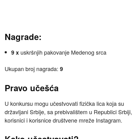
Nagrade:
uskršnjih pakovanje Medenog srca
9 x
Ukupan broj nagrada:
9
Pravo učešća
U konkursu mogu učestvovati fizička lica koja su
državljani Srbije, sa prebivalištem u Republici Srbiji,
korisnici i korisnice društvene mreže Instagram.