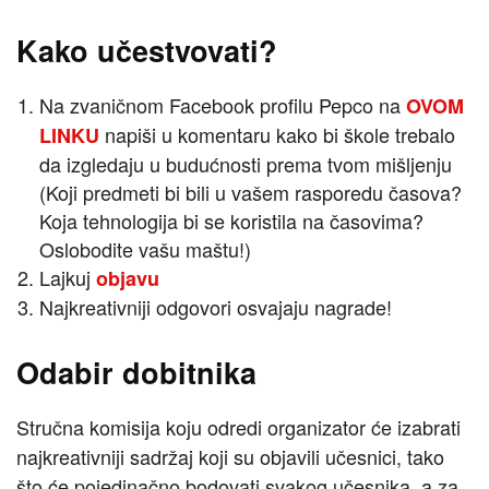
Kako učestvovati?
Na zvaničnom Facebook profilu Pepco na
OVOM
napiši u komentaru kako bi škole trebalo
LINKU
da izgledaju u budućnosti prema tvom mišljenju
(Koji predmeti bi bili u vašem rasporedu časova?
Koja tehnologija bi se koristila na časovima?
Oslobodite vašu maštu!)
Lajkuj
objavu
Najkreativniji odgovori osvajaju nagrade!
Odabir dobitnika
Stručna komisija koju odredi organizator će izabrati
najkreativniji sadržaj koji su objavili učesnici, tako
što će pojedinačno bodovati svakog učesnika, a za