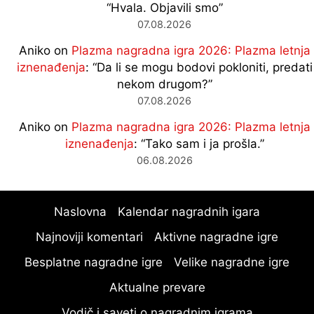
“
Hvala. Objavili smo
”
07.08.2026
Aniko
on
Plazma nagradna igra 2026: Plazma letnja
iznenađenja
: “
Da li se mogu bodovi pokloniti, predati
nekom drugom?
”
07.08.2026
Aniko
on
Plazma nagradna igra 2026: Plazma letnja
iznenađenja
: “
Tako sam i ja prošla.
”
06.08.2026
Naslovna
Kalendar nagradnih igara
Najnoviji komentari
Aktivne nagradne igre
Besplatne nagradne igre
Velike nagradne igre
Aktualne prevare
Vodič i saveti o nagradnim igrama