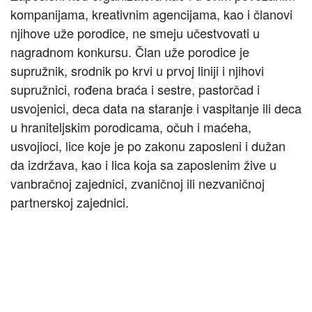
kompanijama, kreativnim agencijama, kao i članovi
njihove uže porodice, ne smeju učestvovati u
nagradnom konkursu. Član uže porodice je
supružnik, srodnik po krvi u prvoj liniji i njihovi
supružnici, rođena braća i sestre, pastorčad i
usvojenici, deca data na staranje i vaspitanje ili deca
u hraniteljskim porodicama, očuh i maćeha,
usvojioci, lice koje je po zakonu zaposleni i dužan
da izdržava, kao i lica koja sa zaposlenim žive u
vanbračnoj zajednici, zvaničnoj ili nezvaničnoj
partnerskoj zajednici.