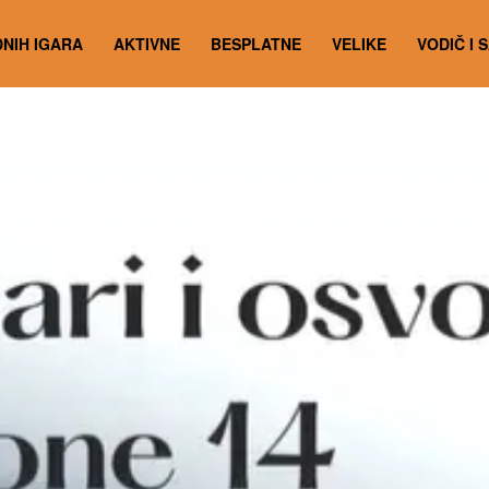
NIH IGARA
AKTIVNE
BESPLATNE
VELIKE
VODIČ I 