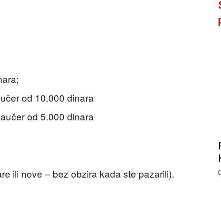
nara;
aučer od 10.000 dinara
vaučer od 5.000 dinara
e ili nove – bez obzira kada ste pazarili).