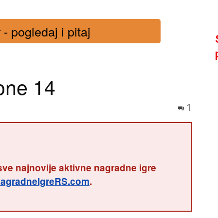
- pogledaj i pitaj
hone 14
1
sve najnovije aktivne nagradne igre
agradneIgreRS.com
.