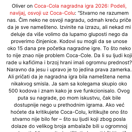
Oliver
on
Coca-Cola nagradna igra 2026: Podeli,
navijaj, osvoji uz Coca-Colu
: “
Stvarno ne razumem
nas. Čim neko ne osvoji nagradu, odmah kreću priče
da je sve namešteno. Izvinite na izrazu, ali nekad mi
deluje da više volimo da lupamo gluposti nego da
proverimo činjenice. Kodovi su mogli da se unose
oko 15 dana pre početka nagradne igre. To što neko
to nije znao nije problem Coca-Cole. Da li su ljudi koji
rade u kafićima i brzoj hrani imali ogromnu prednost?
Naravno da jesu i upravo je to jedina prava zamerka.
Ali pričati da je nagradna igra bila nameštena nema
nikakvog smisla. Ja sam sa kolegama skupio oko
500 kodova i znam kako je sve funkcionisalo. Ovog
puta su nagrade, po mom iskustvu, čak bile
dostupnije nego u prethodnim igrama. Ako već
hoćete da kritikujete Coca-Colu, kritikujte ono što
stvarno nije bilo fer – što su ljudi koji zbog posla
dolaze do velikog broja ambalaže bili u ogromnoj