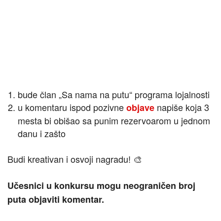
bude član „Sa nama na putu“ programa lojalnosti
u komentaru ispod pozivne
napiše koja 3
objave
mesta bi obišao sa punim rezervoarom u jednom
danu i zašto
Budi kreativan i osvoji nagradu! 🎨
Učesnici u konkursu mogu neograničen broj
puta objaviti komentar.