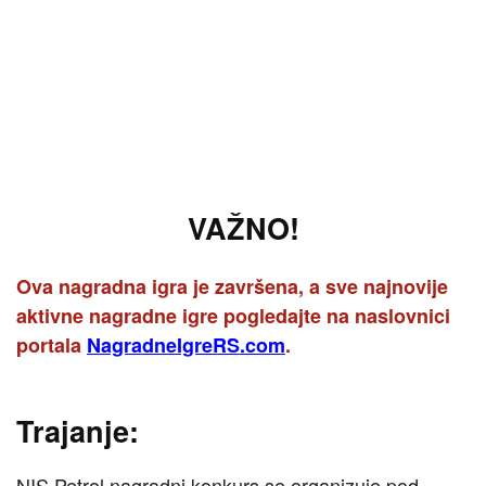
VAŽNO!
Ova nagradna igra je završena, a sve najnovije
aktivne nagradne igre pogledajte na naslovnici
portala
NagradneIgreRS.com
.
Trajanje:
NIS Petrol nagradni konkurs se organizuje pod