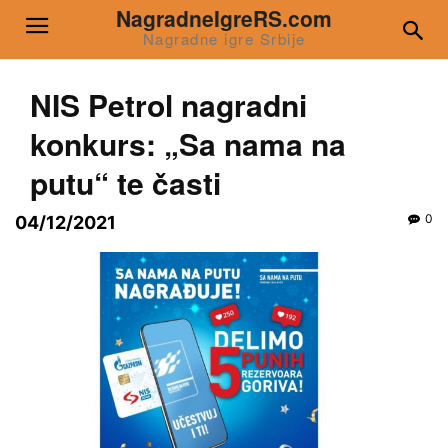
NagradneIgreRS.com
Nagradne igre Srbije
NIS Petrol nagradni
konkurs: „Sa nama na
putu“ te časti
0
04/12/2021