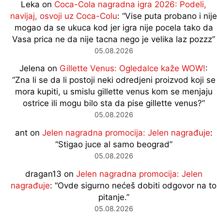
Leka
on
Coca-Cola nagradna igra 2026: Podeli,
navijaj, osvoji uz Coca-Colu
: “
Vise puta probano i nije
mogao da se ukuca kod jer igra nije pocela tako da
Vasa prica ne da nije tacna nego je velika laz pozzz
”
05.08.2026
Jelena
on
Gillette Venus: Ogledalce kaže WOW!
:
“
Zna li se da li postoji neki odredjeni proizvod koji se
mora kupiti, u smislu gillette venus kom se menjaju
ostrice ili mogu bilo sta da pise gillette venus?
”
05.08.2026
ant
on
Jelen nagradna promocija: Jelen nagrađuje
:
“
Stigao juce al samo beograd
”
05.08.2026
dragan13
on
Jelen nagradna promocija: Jelen
nagrađuje
: “
Ovde sigurno nećeš dobiti odgovor na to
pitanje.
”
05.08.2026