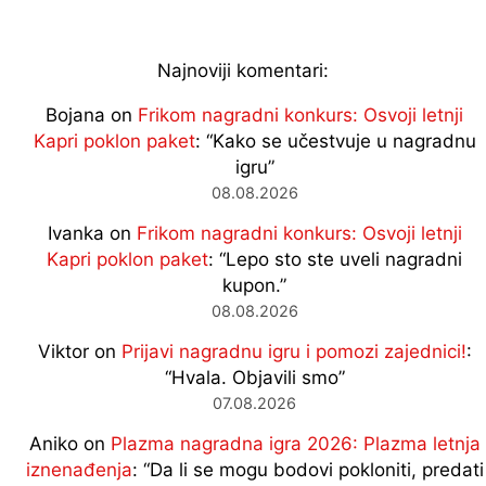
Najnoviji komentari:
Bojana
on
Frikom nagradni konkurs: Osvoji letnji
Kapri poklon paket
: “
Kako se učestvuje u nagradnu
igru
”
08.08.2026
Ivanka
on
Frikom nagradni konkurs: Osvoji letnji
Kapri poklon paket
: “
Lepo sto ste uveli nagradni
kupon.
”
08.08.2026
Viktor
on
Prijavi nagradnu igru i pomozi zajednici!
:
“
Hvala. Objavili smo
”
07.08.2026
Aniko
on
Plazma nagradna igra 2026: Plazma letnja
iznenađenja
: “
Da li se mogu bodovi pokloniti, predati