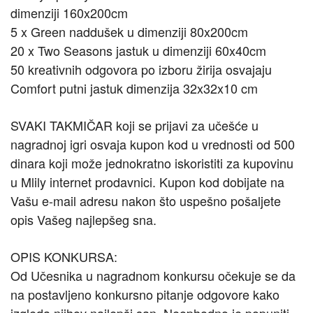
dimenziji 160x200cm
5 x Green naddušek u dimenziji 80x200cm
20 x Two Seasons jastuk u dimenziji 60x40cm
50 kreativnih odgovora po izboru žirija osvajaju
Comfort putni jastuk dimenzija 32x32x10 cm
SVAKI TAKMIČAR koji se prijavi za učešće u
nagradnoj igri osvaja kupon kod u vrednosti od 500
dinara koji može jednokratno iskoristiti za kupovinu
u Mlily internet prodavnici. Kupon kod dobijate na
Vašu e-mail adresu nakon što uspešno pošaljete
opis Vašeg najlepšeg sna.
OPIS KONKURSA:
Od Učesnika u nagradnom konkursu očekuje se da
na postavljeno konkursno pitanje odgovore kako