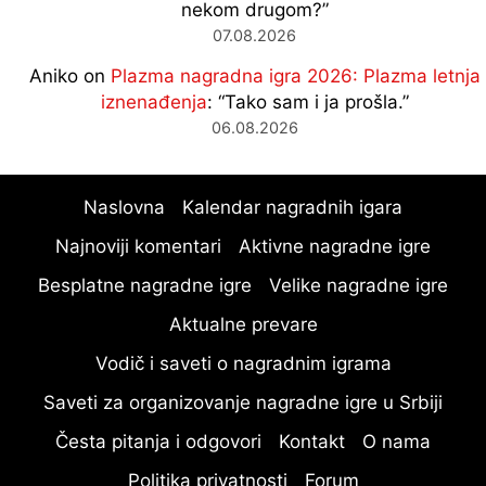
nekom drugom?
”
07.08.2026
Aniko
on
Plazma nagradna igra 2026: Plazma letnja
iznenađenja
: “
Tako sam i ja prošla.
”
06.08.2026
Naslovna
Kalendar nagradnih igara
Najnoviji komentari
Aktivne nagradne igre
Besplatne nagradne igre
Velike nagradne igre
Aktualne prevare
Vodič i saveti o nagradnim igrama
Saveti za organizovanje nagradne igre u Srbiji
Česta pitanja i odgovori
Kontakt
O nama
Politika privatnosti
Forum