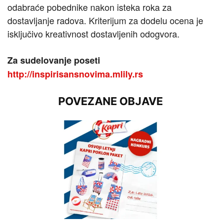
odabraće pobednike nakon isteka roka za
dostavljanje radova. Kriterijum za dodelu ocena je
isključivo kreativnost dostavljenih odogvora.
Za sudelovanje poseti
http://inspirisansnovima.mlily.rs
POVEZANE OBJAVE