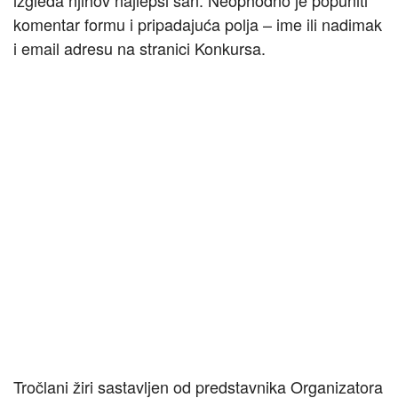
izgleda njihov najlepši san. Neophodno je popuniti
komentar formu i pripadajuća polja – ime ili nadimak
i email adresu na stranici Konkursa.
Tročlani žiri sastavljen od predstavnika Organizatora