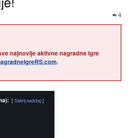
je!
4
sve najnovije aktivne nagradne igre
agradneIgreRS.com
.
ma):
Sakrij sadržaj