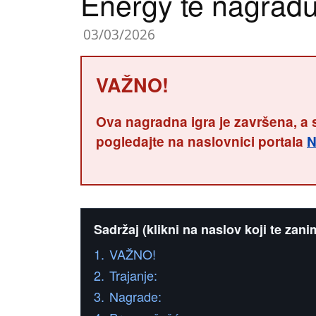
Energy te nagrađu
03/03/2026
VAŽNO!
Ova nagradna igra je završena, a 
pogledajte na naslovnici portala
N
Sadržaj (klikni na naslov koji te zani
1.
VAŽNO!
2.
Trajanje:
3.
Nagrade: