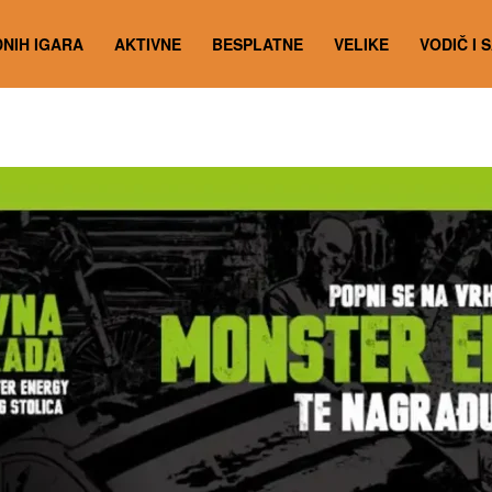
NIH IGARA
AKTIVNE
BESPLATNE
VELIKE
VODIČ I 