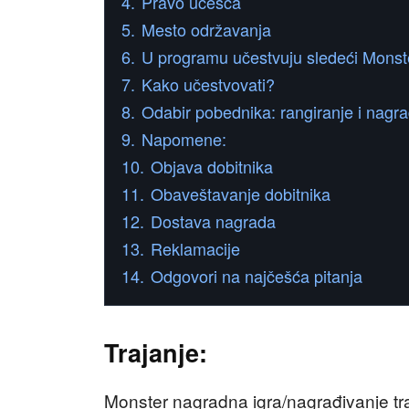
4.
Pravo učešća
5.
Mesto održavanja
6.
U programu učestvuju sledeći Monste
7.
Kako učestvovati?
8.
Odabir pobednika: rangiranje i nagr
9.
Napomene:
10.
Objava dobitnika
11.
Obaveštavanje dobitnika
12.
Dostava nagrada
13.
Reklamacije
14.
Odgovori na najčešća pitanja
Trajanje:
Monster nagradna igra/nagrađivanje tr