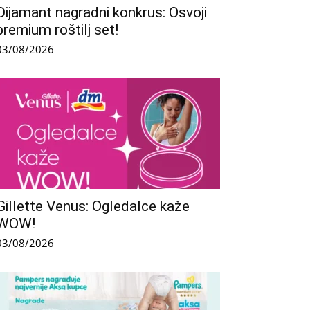
Dijamant nagradni konkrus: Osvoji
premium roštilj set!
03/08/2026
Gillette Venus: Ogledalce kaže
WOW!
03/08/2026