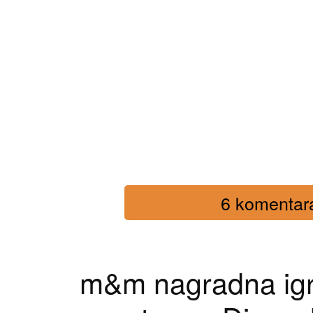
6 komentara 
m&m nagradna igr