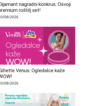
Dijamant nagradni konkrus: Osvoji
premium roštilj set!
03/08/2026
Gillette Venus: Ogledalce kaže
WOW!
03/08/2026