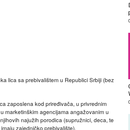
a lica sa prebivalištem u Republici Srbiji (bez
ica zaposlena kod priređivača, u privrednim
, u marketinškim agencijama angažovanim u
njihovih najužih porodica (supružnici, deca, te
a imaju zajedničko prebivalište).