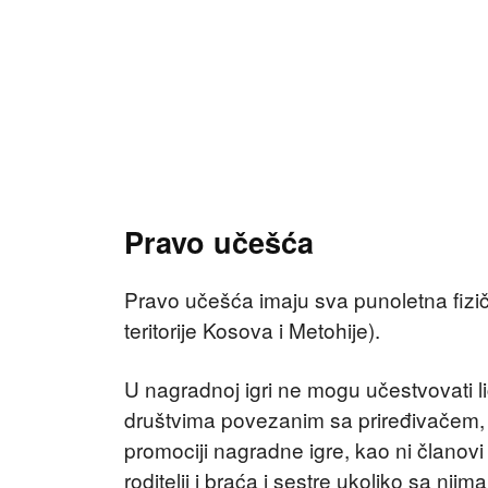
Pravo učešća
Pravo učešća imaju sva punoletna fizičk
teritorije Kosova i Metohije).
U nagradnoj igri ne mogu učestvovati l
društvima povezanim sa priređivačem
promociji nagradne igre, kao ni članovi 
roditelji i braća i sestre ukoliko sa njim