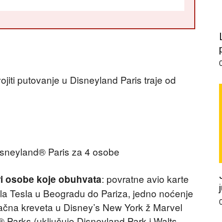
iti putovanje u Disneyland Paris traje od
isneyland® Paris za 4 osobe
: povratne avio karte
ri osobe koje obuhvata
la Tesla u Beogradu do Pariza, jedno noćenje
ačna kreveta u Disney’s New York ž Marvel
 Parks (uključuje Disneyland Park i Walts