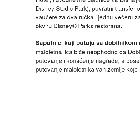
Disney Studio Park), povratni transfer
vaučere za dva ručka i jednu večeru za 
okviru Disney® Parks restorana.
Saputnici koji putuju sa dobitnikom m
maloletna lica biće neophodno da Dob
putovanje i korišćenje nagrade, a pose
putovanje maloletnika van zemlje koje 