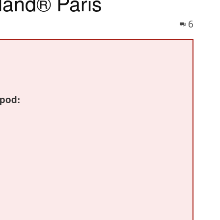
land® Paris
6
spod: