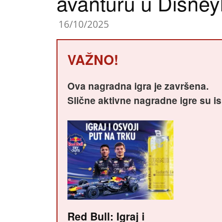
avanturu u Disney
16/10/2025
VAŽNO!
Ova nagradna igra je završena.
Slične aktivne nagradne igre su i
Red Bull: Igraj i