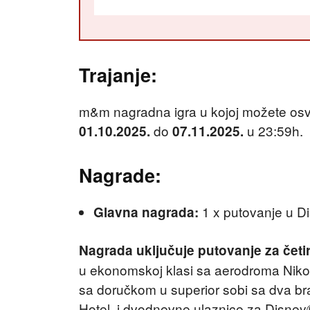
Trajanje:
m&m nagradna igra u kojoj možete osvoj
do
u 23:59h.
01.10.2025.
07.11.2025.
Nagrade:
1 x putovanje u D
Glavna nagrada:
Nagrada uključuje
putovanje za četi
u ekonomskoj klasi sa aerodroma Niko
sa doručkom u superior sobi sa dva br
Hotel, i dvodnevne ulaznice za Disney®