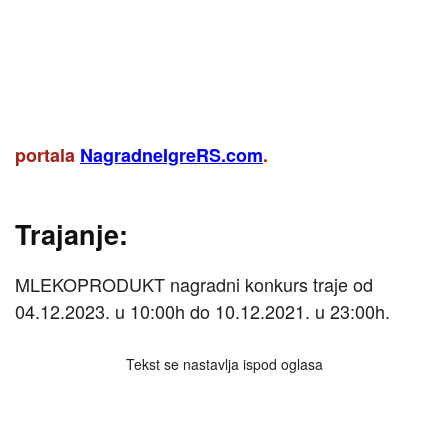
VAŽNO!
Ova nagradna igra je završena, a sve najnovije
aktivne nagradne igre pogledajte na naslovnici
portala
NagradneIgreRS.com
.
Trajanje:
MLEKOPRODUKT nagradni konkurs traje od
04.12.2023. u 10:00h do 10.12.2021. u 23:00h.
Tekst se nastavlja ispod oglasa