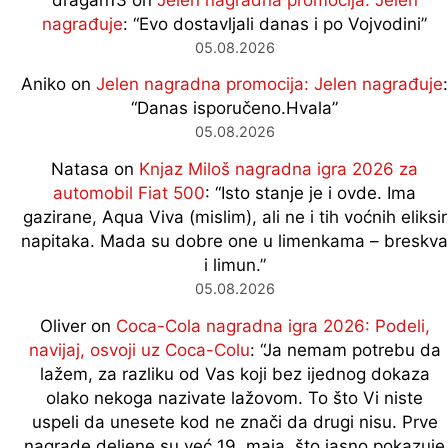
nagrađuje
: “
Evo dostavljali danas i po Vojvodini
”
05.08.2026
Aniko
on
Jelen nagradna promocija: Jelen nagrađuje
:
“
Danas isporučeno.Hvala
”
05.08.2026
Natasa
on
Knjaz Miloš nagradna igra 2026 za
automobil Fiat 500
: “
Isto stanje je i ovde. Ima
gazirane, Aqua Viva (mislim), ali ne i tih voćnih eliksir
napitaka. Mada su dobre one u limenkama – breskva
i limun.
”
05.08.2026
Oliver
on
Coca-Cola nagradna igra 2026: Podeli,
navijaj, osvoji uz Coca-Colu
: “
Ja nemam potrebu da
lažem, za razliku od Vas koji bez ijednog dokaza
olako nekoga nazivate lažovom. To što Vi niste
uspeli da unesete kod ne znači da drugi nisu. Prve
nagrade deljene su već 19. maja, što jasno pokazuje