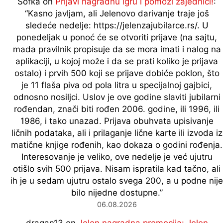
Sofka
on
Prijavi nagradnu igru i pomozi zajednici!
:
“
Kasno javljam, ali Jelenovo darivanje traje još
sledeće nedelje: https://jelenzajubilarce.rs/. U
ponedeljak u ponoć će se otvoriti prijave (na sajtu,
mada pravilnik propisuje da se mora imati i nalog na
aplikaciji, u kojoj može i da se prati koliko je prijava
ostalo) i prvih 500 koji se prijave dobiće poklon, što
je 11 flaša piva od pola litra u specijalnoj gajbici,
odnosno nosiljci. Uslov je ove godine slaviti jubilarni
rođendan, znači biti rođen 2006. godine, ili 1996, ili
1986, i tako unazad. Prijava obuhvata upisivanje
ličnih podataka, ali i prilaganje lične karte ili izvoda iz
matične knjige rođenih, kao dokaza o godini rođenja.
Interesovanje je veliko, ove nedelje je već ujutru
otišlo svih 500 prijava. Nisam ispratila kad tačno, ali
ih je u sedam ujutru ostalo svega 200, a u podne nije
bilo nijedne dostupne.
”
06.08.2026
dragan13
on
Jelen nagradna promocija: Jelen