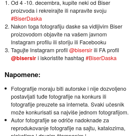
Od 4 -10. decembra, kupite neki od Biser
proizvoda i rekreirajte ili napravite svoju
#BiserDaska
Nakon toga fotografiju daske sa vidljivim Biser
proizovodom objavite na vašem javnom
Instagram profilu ili storiju ili Facebooku
Tagujte Instagram profil
@bisersir
ili FA profil
i iskoristite hashtag
#B
iserDaska
@bisersir
Napomene:
Fotografije moraju biti autorske i nije dozvoljeno
postavljati tuđe fotografije na konkurs ili
fotografije preuzete sa interneta. Svaki učesnik
može konkurisati sa najviše jednom fotografijom.
Autor fotografije se odriče nadoknade za
reprodukovanje fotografije na sajtu, katalozima,
plakatima i drugim štampanim i