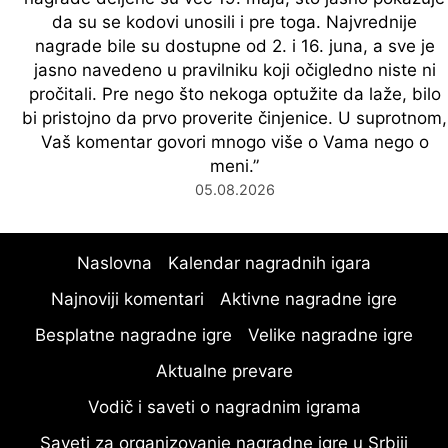
da su se kodovi unosili i pre toga. Najvrednije
nagrade bile su dostupne od 2. i 16. juna, a sve je
jasno navedeno u pravilniku koji očigledno niste ni
pročitali. Pre nego što nekoga optužite da laže, bilo
bi pristojno da prvo proverite činjenice. U suprotnom,
Vaš komentar govori mnogo više o Vama nego o
meni.
”
05.08.2026
Naslovna
Kalendar nagradnih igara
Najnoviji komentari
Aktivne nagradne igre
Besplatne nagradne igre
Velike nagradne igre
Aktualne prevare
Vodič i saveti o nagradnim igrama
Saveti za organizovanje nagradne igre u Srbiji