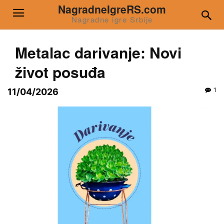
NagradneIgreRS.com
Nagradne igre Srbije
Metalac darivanje: Novi
život posuđa
1
11/04/2026