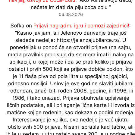
navijaj, osvoji uz Coca-Colu
: “
Ako volite svoju decu,
nećete im dati da piju coca colu
”
06.08.2026
Sofka
on
Prijavi nagradnu igru i pomozi zajednici!
:
“
Kasno javljam, ali Jelenovo darivanje traje još
sledeće nedelje: https://jelenzajubilarce.rs/. U
ponedeljak u ponoć će se otvoriti prijave (na sajtu,
mada pravilnik propisuje da se mora imati i nalog na
aplikaciji, u kojoj može i da se prati koliko je prijava
ostalo) i prvih 500 koji se prijave dobiće poklon, što
je 11 flaša piva od pola litra u specijalnoj gajbici,
odnosno nosiljci. Uslov je ove godine slaviti jubilarni
rođendan, znači biti rođen 2006. godine, ili 1996, ili
1986, i tako unazad. Prijava obuhvata upisivanje
ličnih podataka, ali i prilaganje lične karte ili izvoda iz
matične knjige rođenih, kao dokaza o godini rođenja.
Interesovanje je veliko, ove nedelje je već ujutru
otišlo svih 500 prijava. Nisam ispratila kad tačno, ali
ih je u sedam ujutru ostalo svega 200, a u podne nije