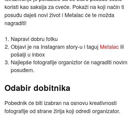
koristi kao saksija za cveće. Pokaži na koji način ti
posuđu daješ novi život i Metalac će te možda
nagraditi!
Napravi dobru fotku
Objavi je na Instagram story-u i taguj
Metalac
ili
pošalji u inbox
Najlepše fotografije organiztor će nagraditi novim
posuđem.
Odabir dobitnika
Pobednik će biti izabran na osnovu kreativnosti
fotografije od strane žirija koji odredi organizator.