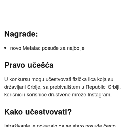
Nagrade:
novo Metalac posuđe za najbolje
Pravo učešća
U konkursu mogu učestvovati fizička lica koja su
državljani Srbije, sa prebivalištem u Republici Srbiji,
korisnici i korisnice društvene mreže Instagram.
Kako učestvovati?
Istraživanje je pokazalo da se staro posuđe često