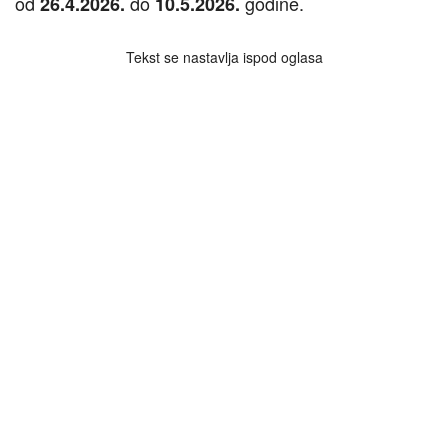
od
do
godine.
26.4.2026.
10.5.2026.
Tekst se nastavlja ispod oglasa