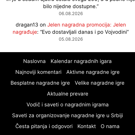
bilo nijedne dostupne.
”
06.08.2026
dragan13
on
Jelen nagradna promocija: Jelen
nagrađuje
: “
Evo dostavljali danas i po Vojvodini
”
05.08.2026
Naslovna
Kalendar nagradnih igara
Najnoviji komentari
Aktivne nagradne igre
Besplatne nagradne igre
Velike nagradne igre
Aktualne prevare
Vodič i saveti o nagradnim igrama
Saveti za organizovanje nagradne igre u Srbiji
Česta pitanja i odgovori
Kontakt
O nama