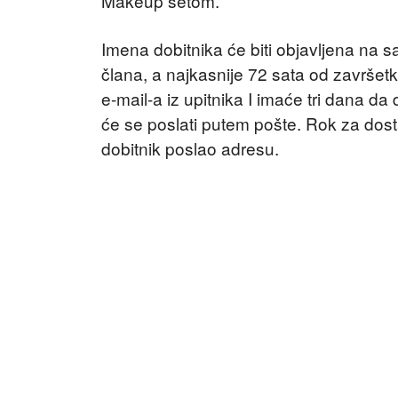
Makeup setom.
Imena dobitnika će biti objavljena na s
člana, a najkasnije 72 sata od završetk
e-mail-a iz upitnika I imaće tri dana 
će se poslati putem pošte. Rok za dos
dobitnik poslao adresu.