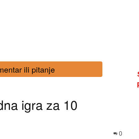
entar ili pitanje
na igra za 10
0