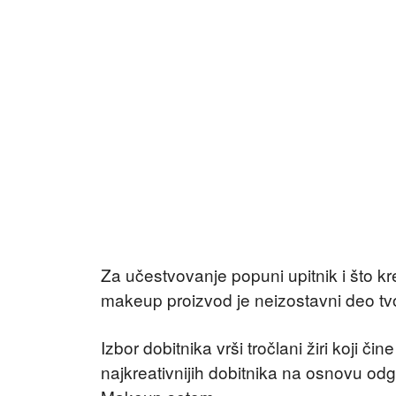
Za učestvovanje popuni upitnik i što kr
makeup proizvod je neizostavni deo tvo
Izbor dobitnika vrši tročlani žiri koji č
najkreativnijih dobitnika na osnovu odg