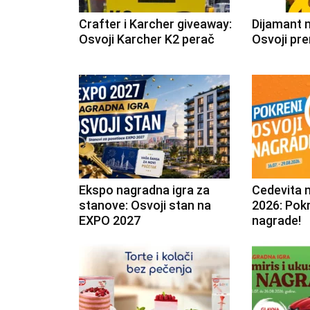
Crafter i Karcher giveaway:
Dijamant 
Osvoji Karcher K2 perač
Osvoji pre
Ekspo nagradna igra za
Cedevita 
stanove: Osvoji stan na
2026: Pokr
EXPO 2027
nagrade!