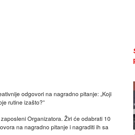
eativnije odgovori na nagradno pitanje: „Koji
je rutine izašto?”
ine zaposleni Organizatora. Žiri će odabrati 10
ovora na nagradno pitanje i nagraditi ih sa