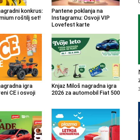
nagradni konkrus:
Pantene poklanja na
mium roštilj set!
Instagramu: Osvoji VIP
Lovefest karte
nagradna igra
Knjaz Miloš nagradna igra
eni CE i osvoji
2026 za automobil Fiat 500