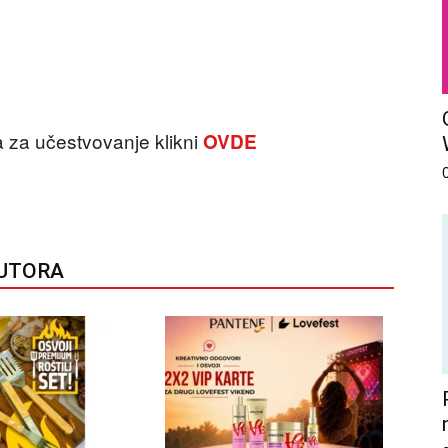
a za učestvovanje klikni
OVDE
AUTORA