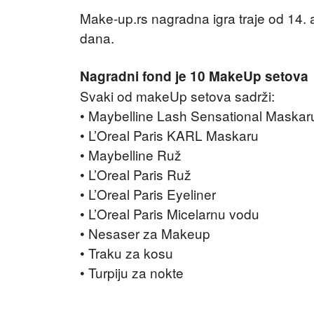
Make-up.rs nagradna igra traje od 14.
dana.
Nagradni fond je 10 MakeUp setova
Svaki od makeUp setova sadrži:
• Maybelline Lash Sensational Maskar
• L’Oreal Paris KARL Maskaru
• Maybelline Ruž
• L’Oreal Paris Ruž
• L’Oreal Paris Eyeliner
• L’Oreal Paris Micelarnu vodu
• Nesaser za Makeup
• Traku za kosu
• Turpiju za nokte