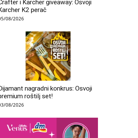
Crafter i Karcher giveaway: Osvoji
Karcher K2 perač
05/08/2026
Dijamant nagradni konkrus: Osvoji
premium roštilj set!
03/08/2026