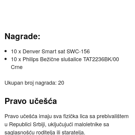
Nagrade:
10 x Denver Smart sat SWC-156
10 x Philips Bežične slušalice TAT2236BK/00
Crne
Ukupan broj nagrada: 20
Pravo učešća
Pravo učešća imaju sva fizička lica sa prebivalištem
u Republici Srbiji, uključujući maloletnike sa
saglasnošću roditelja ili staratelja.