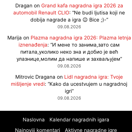
Dragan
on
Grand kafa nagradna igra 2026 za
automobil Renault CLIO
: “
Ne budi ljutisa koji ne
dobija nagrade a igra 😉 Bice ;)-
”
09.08.2026
Marija
on
Plazma nagradna igra 2026: Plazma letnja
iznenađenja
: “
И мене то занима,зато сам
питала,уколико неко зна и добио је већ
улазнице,молим да напише и захваљујем
”
09.08.2026
Mitrovic Dragana
on
Lidl nagradna igra: Tvoje
mišljenje vredi
: “
Kako da ucestvujem u nagradnoj
igri
”
09.08.2026
Naslovna
Kalendar nagradnih igara
Najnoviji komentari
Aktivne nagradne igre