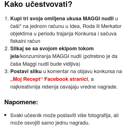
Kako učestvovati?
u
Kupi tri svoja omiljena ukusa MAGGI nudli
čaši* na jednom računu u Idea, Roda ili Merkator
objektima u periodu trajanja Konkursa i sačuva
fiskalni račun
Slikaj se sa svojom ekipom tokom
/konzumiranja MAGGI nudli (potrebno je da
jela
čaša Maggi nudli bude vidljiva)
u komentar na objavu konkursa na
Postavi sliku
, a
„Moj Recept“ Facebook stranici
najkreativnija rešenja osvajaju vredne nagrade.
Napomene:
Svaki učesnik može postaviti više fotografija, ali
može osvojiti samo jednu nagradu.