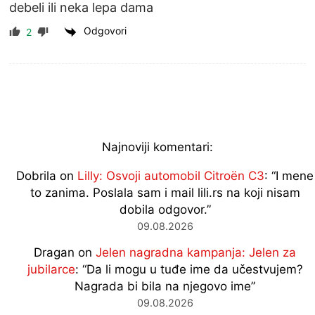
debeli ili neka lepa dama
Odgovori
2
Najnoviji komentari:
Dobrila
on
Lilly: Osvoji automobil Citroën C3
: “
I mene
to zanima. Poslala sam i mail lili.rs na koji nisam
dobila odgovor.
”
09.08.2026
Dragan
on
Jelen nagradna kampanja: Jelen za
jubilarce
: “
Da li mogu u tuđe ime da učestvujem?
Nagrada bi bila na njegovo ime
”
09.08.2026