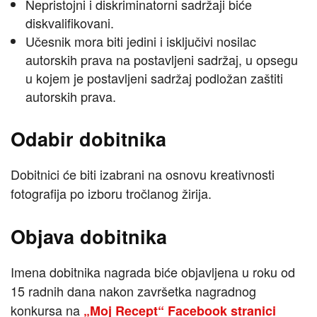
Nepristojni i diskriminatorni sadržaji biće
diskvalifikovani.
Učesnik mora biti jedini i isključivi nosilac
autorskih prava na postavljeni sadržaj, u opsegu
u kojem je postavljeni sadržaj podložan zaštiti
autorskih prava.
Odabir dobitnika
Dobitnici će biti izabrani na osnovu kreativnosti
fotografija po izboru tročlanog žirija.
Objava dobitnika
Imena dobitnika nagrada biće objavljena u roku od
15 radnih dana nakon završetka nagradnog
konkursa na
„Moj Recept“ Facebook stranici