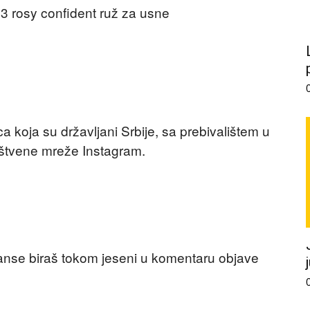
33 rosy confident ruž za usne
a koja su državljani Srbije, sa prebivalištem u
društvene mreže Instagram.
ijanse biraš tokom jeseni u komentaru objave