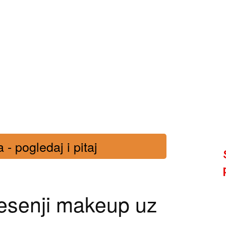
- pogledaj i pitaj
jesenji makeup uz