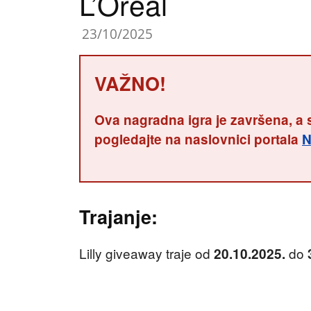
L’Oreal
23/10/2025
VAŽNO!
Ova nagradna igra je završena, a 
pogledajte na naslovnici portala
N
Trajanje:
Lilly giveaway traje od
do
20.10.2025.