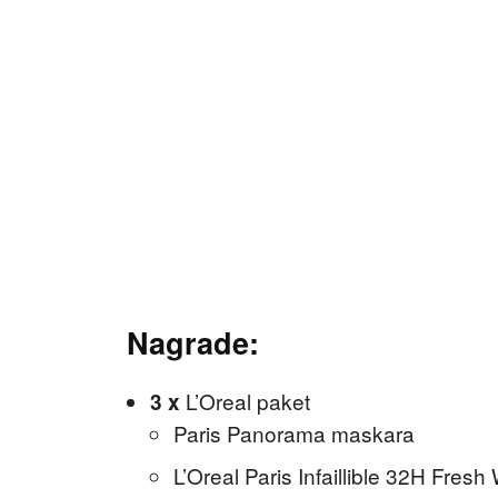
Nagrade:
L’Oreal paket
3 x
Paris Panorama maskara
L’Oreal Paris Infaillible 32H Fres