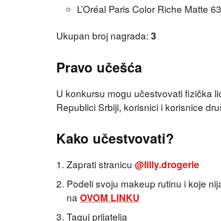
L’Oréal Paris Color Riche Matte 6
Ukupan broj nagrada:
3
Pravo učešća
U konkursu mogu učestvovati fizička lic
Republici Srbiji, korisnici i korisnice 
Kako učestvovati?
Zaprati stranicu
@lilly.drogerie
Podeli svoju makeup rutinu i koje n
na
OVOM LINKU
Taguj prijatelja ⁠