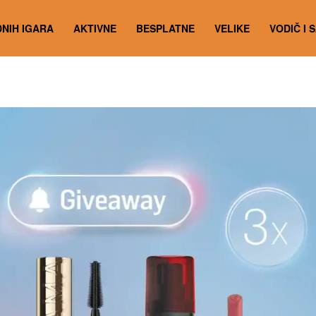
NIH IGARA
AKTIVNE
BESPLATNE
VELIKE
VODIČ I 