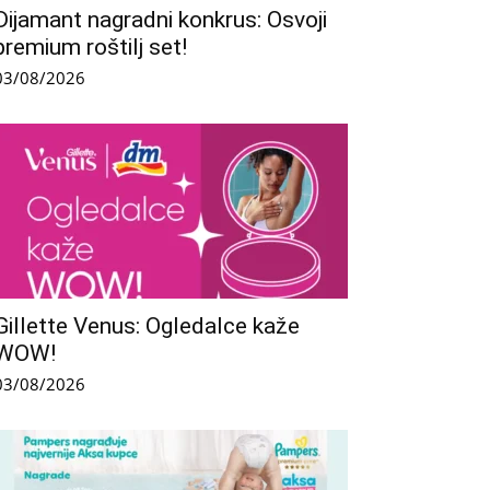
Dijamant nagradni konkrus: Osvoji
premium roštilj set!
03/08/2026
Gillette Venus: Ogledalce kaže
WOW!
03/08/2026