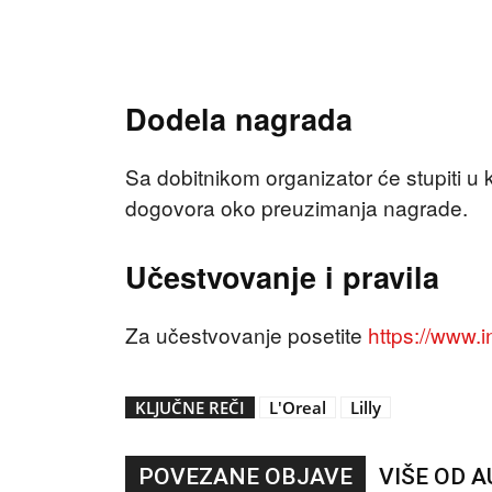
Dodela nagrada
Sa dobitnikom organizator će stupiti u 
dogovora oko preuzimanja nagrade.
Učestvovanje i pravila
Za učestvovanje posetite
https://www
KLJUČNE REČI
L'Oreal
Lilly
POVEZANE OBJAVE
VIŠE OD 