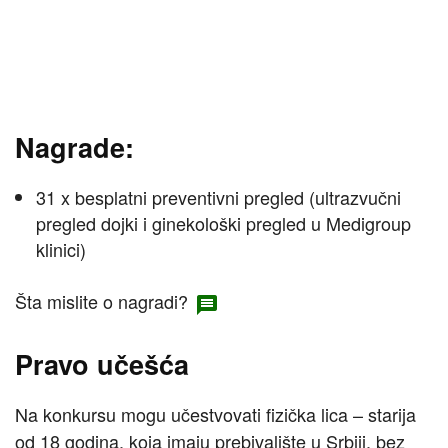
Nagrade:
31 x besplatni preventivni pregled (ultrazvučni
pregled dojki i ginekološki pregled u Medigroup
klinici)
Šta mislite o nagradi?
Pravo učešća
Na konkursu mogu učestvovati fizička lica – starija
od 18 godina, koja imaju prebivalište u Srbiji, bez