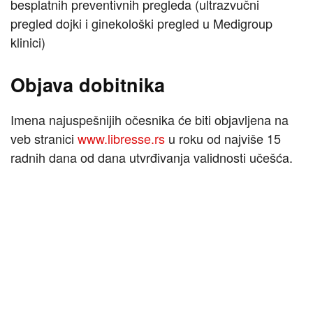
besplatnih preventivnih pregleda (ultrazvučni
pregled dojki i ginekološki pregled u Medigroup
klinici)
Objava dobitnika
Imena najuspešnijih očesnika će biti objavljena na
veb stranici
www.libresse.rs
u roku od najviše 15
radnih dana od dana utvrđivanja validnosti učešća.