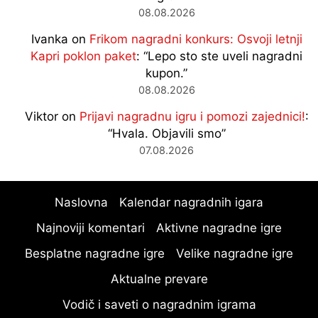
08.08.2026
Ivanka
on
Frikom nagradni konkurs: Osvoji letnji
Kapri poklon paket
: “
Lepo sto ste uveli nagradni
kupon.
”
08.08.2026
Viktor
on
Prijavi nagradnu igru i pomozi zajednici!
:
“
Hvala. Objavili smo
”
07.08.2026
Naslovna
Kalendar nagradnih igara
Najnoviji komentari
Aktivne nagradne igre
Besplatne nagradne igre
Velike nagradne igre
Aktualne prevare
Vodič i saveti o nagradnim igrama