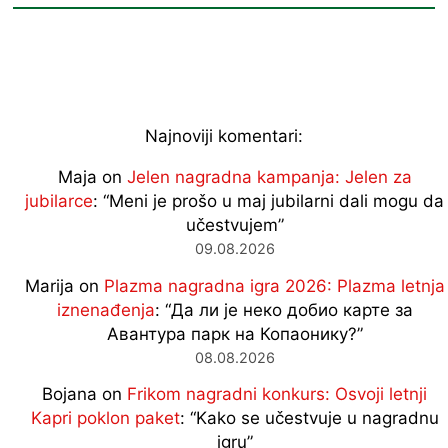
Najnoviji komentari:
Maja
on
Jelen nagradna kampanja: Jelen za
jubilarce
: “
Meni je prošo u maj jubilarni dali mogu da
učestvujem
”
09.08.2026
Marija
on
Plazma nagradna igra 2026: Plazma letnja
iznenađenja
: “
Да ли је неко добио карте за
Авантура парк на Копаонику?
”
08.08.2026
Bojana
on
Frikom nagradni konkurs: Osvoji letnji
Kapri poklon paket
: “
Kako se učestvuje u nagradnu
igru
”