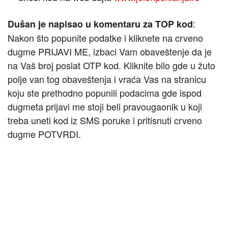
:
Dušan je napisao u komentaru za TOP kod
Nakon što popunite podatke i kliknete na crveno
dugme PRIJAVI ME, izbaci Vam obaveštenje da je
na Vaš broj poslat OTP kod. Kliknite bilo gde u žuto
polje van tog obaveštenja i vraća Vas na stranicu
koju ste prethodno popunili podacima gde ispod
dugmeta prijavi me stoji beli pravougaonik u koji
treba uneti kod iz SMS poruke i pritisnuti crveno
dugme POTVRDI.