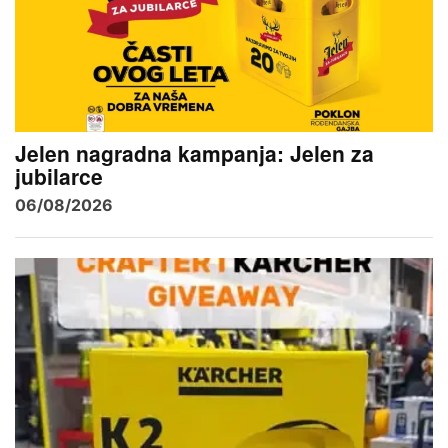
Jelen nagradna kampanja: Jelen za
jubilarce
06/08/2026