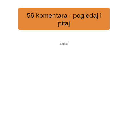
56 komentara - pogledaj i
pitaj
Oglasi