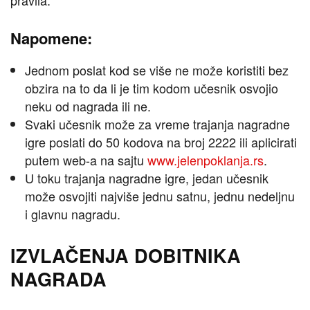
pravila.
Napomene:
Jednom poslat kod se više ne može koristiti bez
obzira na to da li je tim kodom učesnik osvojio
neku od nagrada ili ne.
Svaki učesnik može za vreme trajanja nagradne
igre poslati do 50 kodova na broj 2222 ili aplicirati
putem web-a na sajtu
www.jelenpoklanja.rs
.
U toku trajanja nagradne igre, jedan učesnik
može osvojiti najviše jednu satnu, jednu nedeljnu
i glavnu nagradu.
IZVLAČENJA DOBITNIKA
NAGRADA