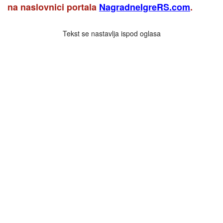
na naslovnici portala
NagradneIgreRS.com
.
Tekst se nastavlja ispod oglasa