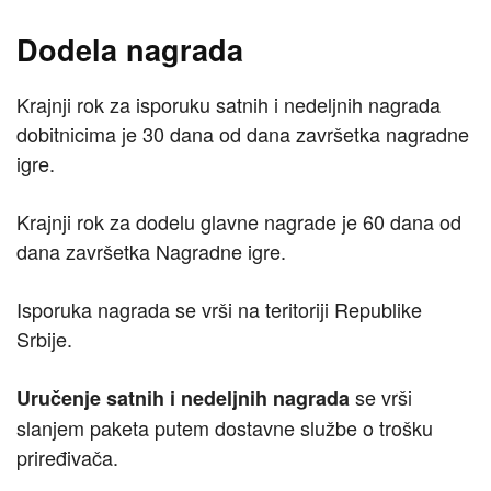
Dodela nagrada
Krajnji rok za isporuku satnih i nedeljnih nagrada
dobitnicima je 30 dana od dana završetka nagradne
igre.
Krajnji rok za dodelu glavne nagrade je 60 dana od
dana završetka Nagradne igre.
Isporuka nagrada se vrši na teritoriji Republike
Srbije.
se vrši
Uručenje satnih i nedeljnih nagrada
slanjem paketa putem dostavne službe o trošku
priređivača.