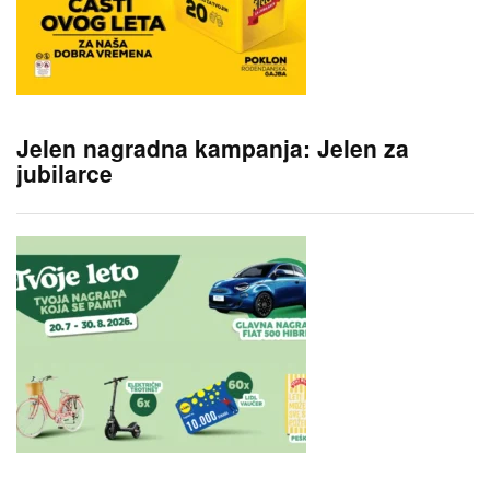
Jelen nagradna kampanja: Jelen za
jubilarce