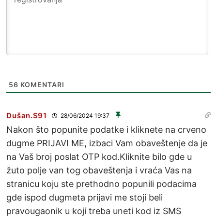
56
KOMENTARI
Dušan.S91
28/06/2024 19:37
Nakon što popunite podatke i kliknete na crveno
dugme PRIJAVI ME, izbaci Vam obaveštenje da je
na Vaš broj poslat OTP kod.Kliknite bilo gde u
žuto polje van tog obaveštenja i vraća Vas na
stranicu koju ste prethodno popunili podacima
gde ispod dugmeta prijavi me stoji beli
pravougaonik u koji treba uneti kod iz SMS