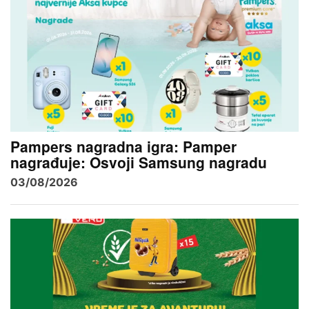
Pampers nagradna igra: Pamper
nagrađuje: Osvoji Samsung nagradu
03/08/2026