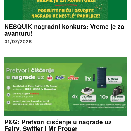
NESQUIK nagradni konkurs: Vreme je za
avanturu!
31/07/2026
P&G: Pretvori čišćenje u nagrade uz
Fairy, Swiffer i Mr Proper