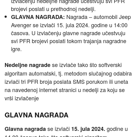
izvlačenju nedeljne nagrade učestvuju svi PFR
brojevi poslati u prethodnoj nedelji.
Nagrada – automobil Jeep
GLAVNA NAGRADA:
Avenger se izvlači 15. jula 2024. godine u 14:00
časova. U izvlačenju glavne nagrade učestvuju
svi PFR brojevi poslati tokom trajanja nagradne
igre.
se izvlače tako što softverski
Nedeljne nagrade
algoritam automatski, tj. metodom slučajnog odabira
izvlači tri PFR broja poslata SMS porukom ili uneta
na navedenoj internet stranici u nedelji za koju se
vrši izvlačenje
GLAVNA NAGRADA
se izvlači
godine u
Glavna nagrada
15. jula 2024.