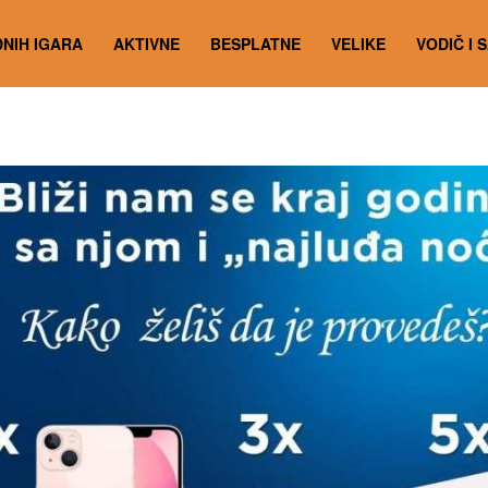
NIH IGARA
AKTIVNE
BESPLATNE
VELIKE
VODIČ I 