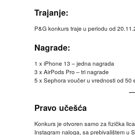
Trajanje:
P&G konkurs traje u periodu od 20.11.
Nagrade:
1 x iPhone 13 – jedna nagrada
3 x AirPods Pro – tri nagrade
5 x Sephora voučer u vrednosti od 50 ev
Pravo učešća
Konkurs je otvoren samo za fizička lica
Instagram naloga, sa prebivalištem u Sr