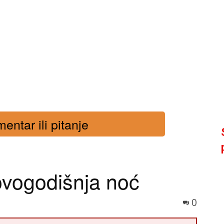
entar ili pitanje
vogodišnja noć
0