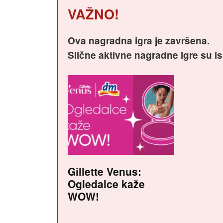
VAŽNO!
Ova nagradna igra je završena.
Slične aktivne nagradne igre su i
Gillette Venus:
Ogledalce kaže
WOW!