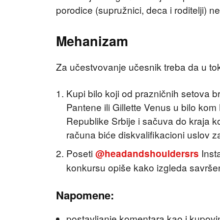
porodice (supružnici, deca i roditelji)
Mehanizam
Za učestvovanje učesnik treba da u tok
Kupi bilo koji od prazničnih setova 
Pantene ili Gillette Venus u bilo kom M
Republike Srbije i sačuva do kraja k
računa biće diskvalifikacioni uslov 
Poseti
Inst
@headandshouldersrs
konkursu opiše kako izgleda savršen
Napomene:
postavljanje komentara kao i kupovina