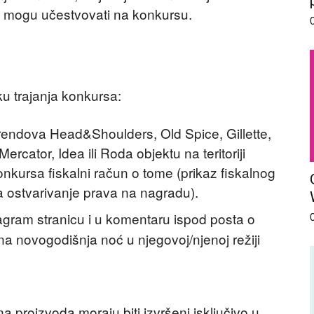
 ne mogu učestvovati na konkursu.
u trajanja konkursa:
brendova Head&Shoulders, Old Spice, Gillette,
ercator, Idea ili Roda objektu na teritoriji
onkursa fiskalni račun o tome (prikaz fiskalnog
za ostvarivanje prava na nagradu).
agram stranicu i u komentaru ispod posta o
a novogodišnja noć u njegovoj/njenoj režiji
 proizvoda moraju biti izvršeni isključivo u