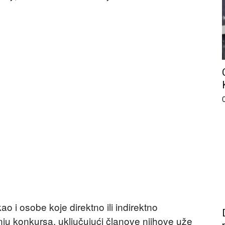
o i osobe koje direktno ili indirektno
ju konkursa, uključujući članove njihove uže