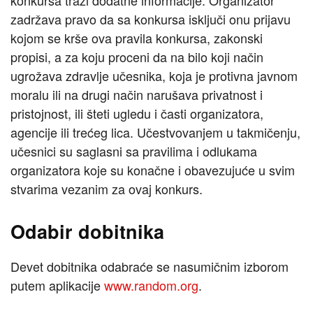
konkursa traži dodatne informacije. Organizator
zadržava pravo da sa konkursa isključi onu prijavu
kojom se krše ova pravila konkursa, zakonski
propisi, a za koju proceni da na bilo koji način
ugrožava zdravlje učesnika, koja je protivna javnom
moralu ili na drugi način narušava privatnost i
pristojnost, ili šteti ugledu i časti organizatora,
agencije ili trećeg lica. Učestvovanjem u takmičenju,
učesnici su saglasni sa pravilima i odlukama
organizatora koje su konačne i obavezujuće u svim
stvarima vezanim za ovaj konkurs.
Odabir dobitnika
Devet dobitnika odabraće se nasumičnim izborom
putem aplikacije
www.random.org
.