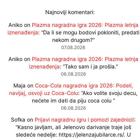
Najnoviji komentari:
Aniko
on
Plazma nagradna igra 2026: Plazma letnja
iznenađenja
: “
Da li se mogu bodovi pokloniti, predati
nekom drugom?
”
07.08.2026
Aniko
on
Plazma nagradna igra 2026: Plazma letnja
iznenađenja
: “
Tako sam i ja prošla.
”
06.08.2026
Maja
on
Coca-Cola nagradna igra 2026: Podeli,
navijaj, osvoji uz Coca-Colu
: “
Ako volite svoju decu,
nećete im dati da piju coca colu
”
06.08.2026
Sofka
on
Prijavi nagradnu igru i pomozi zajednici!
:
“
Kasno javljam, ali Jelenovo darivanje traje još
sledeće nedelje: https://jelenzajubilarce.rs/. U