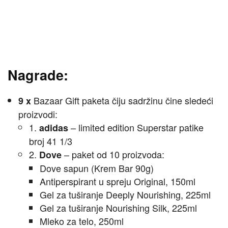
Nagrade:
Bazaar Gift paketa čiju sadržinu čine sledeći
9 x
proizvodi:
1.
– limited edition Superstar patike
adidas
broj 41 1/3
2.
–
paket od 10 proizvoda:
Dove
Dove sapun (Krem Bar 90g)
Antiperspirant u spreju Original, 150ml
Gel za tuširanje Deeply Nourishing, 225ml
Gel za tuširanje Nourishing Silk, 225ml
Mleko za telo, 250ml