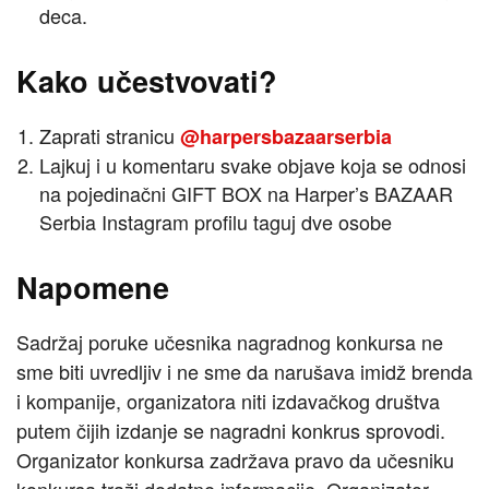
deca.
Kako učestvovati?
Zaprati stranicu
@harpersbazaarserbia
Lajkuj i u komentaru svake objave koja se odnosi
na pojedinačni GIFT BOX na Harper’s BAZAAR
Serbia Instagram profilu taguj dve osobe
Napomene
Sadržaj poruke učesnika nagradnog konkursa ne
sme biti uvredljiv i ne sme da narušava imidž brenda
i kompanije, organizatora niti izdavačkog društva
putem čijih izdanje se nagradni konkrus sprovodi.
Organizator konkursa zadržava pravo da učesniku