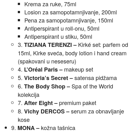
Krema za ruke, 75ml
Losion za samopotamnjivanje, 200ml
Pena za samopotamnjivanje, 150ml
Antiperspirant u roll-onu, 50ml
Antiperspirant u stiku, 50ml
3.
Kirké set:
parfem od
TIZIANA TERENZI –
15ml, Kirke sveća, body lotion i hand cream
(spakovani u neseseru)
4.
makeup set
L’Oréal Paris –
5.
satensa pidžama
Victoria’s Secret –
6.
Spa of the World
The Body Shop –
kolekcija
7.
premium paket
After Eight –
8.
serum za obnavljanje
Vichy DERCOS –
kose
9.
kožna tašnica
MONA –