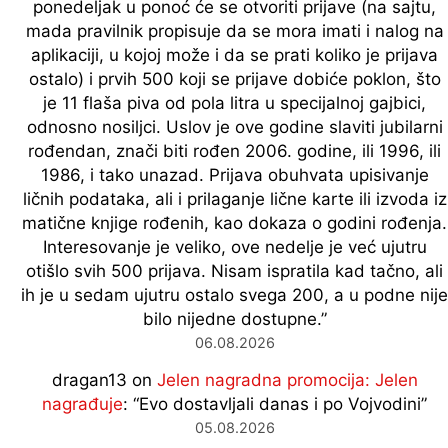
ponedeljak u ponoć će se otvoriti prijave (na sajtu,
mada pravilnik propisuje da se mora imati i nalog na
aplikaciji, u kojoj može i da se prati koliko je prijava
ostalo) i prvih 500 koji se prijave dobiće poklon, što
je 11 flaša piva od pola litra u specijalnoj gajbici,
odnosno nosiljci. Uslov je ove godine slaviti jubilarni
rođendan, znači biti rođen 2006. godine, ili 1996, ili
1986, i tako unazad. Prijava obuhvata upisivanje
ličnih podataka, ali i prilaganje lične karte ili izvoda iz
matične knjige rođenih, kao dokaza o godini rođenja.
Interesovanje je veliko, ove nedelje je već ujutru
otišlo svih 500 prijava. Nisam ispratila kad tačno, ali
ih je u sedam ujutru ostalo svega 200, a u podne nije
bilo nijedne dostupne.
”
06.08.2026
dragan13
on
Jelen nagradna promocija: Jelen
nagrađuje
: “
Evo dostavljali danas i po Vojvodini
”
05.08.2026