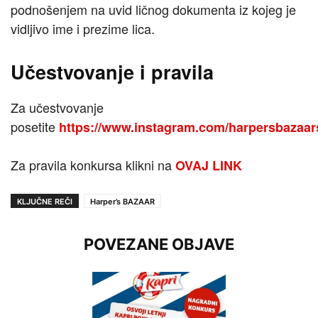
podnošenjem na uvid ličnog dokumenta iz kojeg je
vidljivo ime i prezime lica.
Učestvovanje i pravila
Za učestvovanje
posetite
https://www.instagram.com/harpersbazaar
Za pravila konkursa klikni na
OVAJ LINK
KLJUČNE REČI
Harper’s BAZAAR
POVEZANE OBJAVE