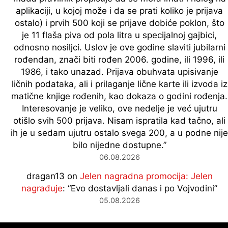
aplikaciji, u kojoj može i da se prati koliko je prijava
ostalo) i prvih 500 koji se prijave dobiće poklon, što
je 11 flaša piva od pola litra u specijalnoj gajbici,
odnosno nosiljci. Uslov je ove godine slaviti jubilarni
rođendan, znači biti rođen 2006. godine, ili 1996, ili
1986, i tako unazad. Prijava obuhvata upisivanje
ličnih podataka, ali i prilaganje lične karte ili izvoda iz
matične knjige rođenih, kao dokaza o godini rođenja.
Interesovanje je veliko, ove nedelje je već ujutru
otišlo svih 500 prijava. Nisam ispratila kad tačno, ali
ih je u sedam ujutru ostalo svega 200, a u podne nije
bilo nijedne dostupne.
”
06.08.2026
dragan13
on
Jelen nagradna promocija: Jelen
nagrađuje
: “
Evo dostavljali danas i po Vojvodini
”
05.08.2026