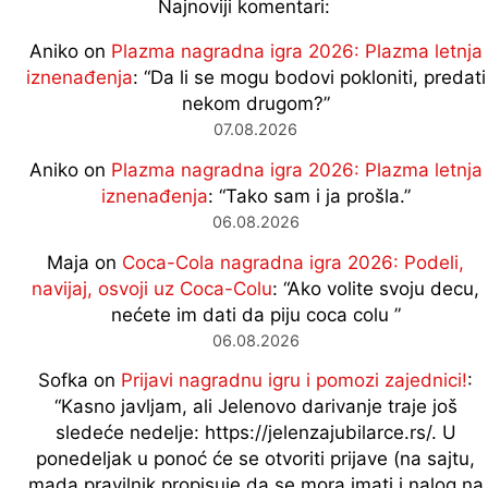
Najnoviji komentari:
Aniko
on
Plazma nagradna igra 2026: Plazma letnja
iznenađenja
: “
Da li se mogu bodovi pokloniti, predati
nekom drugom?
”
07.08.2026
Aniko
on
Plazma nagradna igra 2026: Plazma letnja
iznenađenja
: “
Tako sam i ja prošla.
”
06.08.2026
Maja
on
Coca-Cola nagradna igra 2026: Podeli,
navijaj, osvoji uz Coca-Colu
: “
Ako volite svoju decu,
nećete im dati da piju coca colu
”
06.08.2026
Sofka
on
Prijavi nagradnu igru i pomozi zajednici!
:
“
Kasno javljam, ali Jelenovo darivanje traje još
sledeće nedelje: https://jelenzajubilarce.rs/. U
ponedeljak u ponoć će se otvoriti prijave (na sajtu,
mada pravilnik propisuje da se mora imati i nalog na