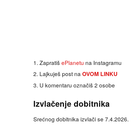
Zapratiš
ePlanetu⁠
na Instagramu
Lajkuješ post na
OVOM LINKU
U komentaru označiš 2 osobe⁠
Izvlačenje dobitnika
Srećnog dobitnika izvlači se 7.4.2026.