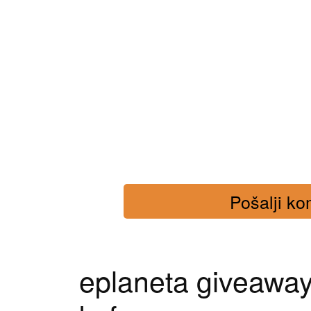
Pošalji kom
eplaneta giveawa