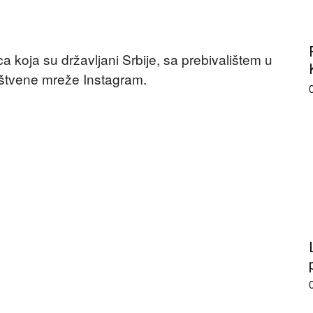
a koja su državljani Srbije, sa prebivalištem u
društvene mreže Instagram.