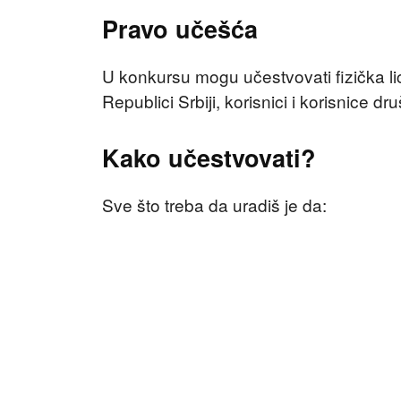
Pravo učešća
U konkursu mogu učestvovati fizička lic
Republici Srbiji, korisnici i korisnice 
Kako učestvovati?
Sve što treba da uradiš je da:⁠