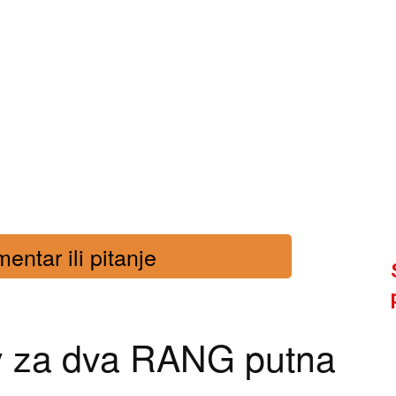
entar ili pitanje
y za dva RANG putna