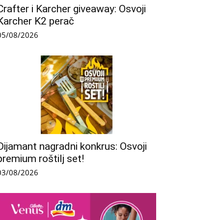
Crafter i Karcher giveaway: Osvoji
Karcher K2 perač
05/08/2026
Dijamant nagradni konkrus: Osvoji
premium roštilj set!
03/08/2026