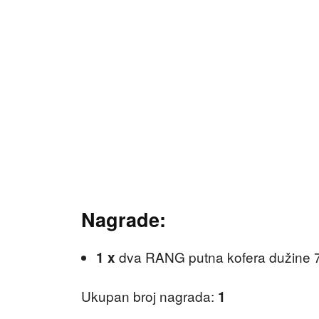
Nagrade:
dva RANG putna kofera dužine 
1 x
Ukupan broj nagrada:
1