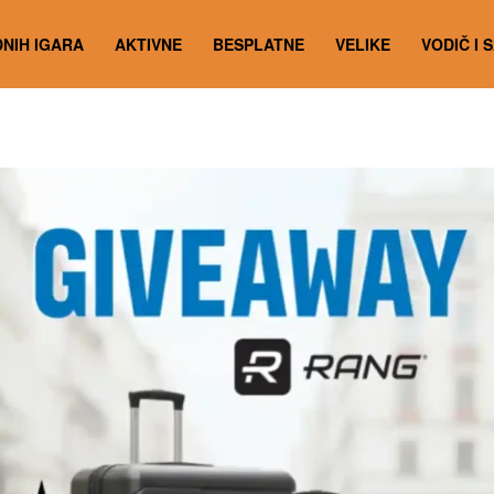
NIH IGARA
AKTIVNE
BESPLATNE
VELIKE
VODIČ I 