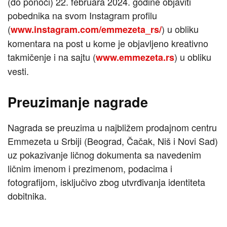
(do ponoći) 22. februara 2024. godine objaviti
pobednika na svom Instagram profilu
(
) u obliku
www.instagram.com/emmezeta_rs/
komentara na post u kome je objavljeno kreativno
takmičenje i na sajtu (
) u obliku
www.emmezeta.rs
vesti.
Preuzimanje nagrade
Nagrada se preuzima u najbližem prodajnom centru
Emmezeta u Srbiji (Beograd, Čačak, Niš i Novi Sad)
uz pokazivanje ličnog dokumenta sa navedenim
ličnim imenom i prezimenom, podacima i
fotografijom, isključivo zbog utvrđivanja identiteta
dobitnika.