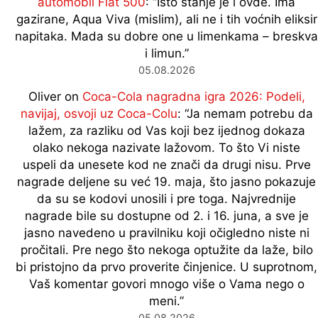
automobil Fiat 500
: “
Isto stanje je i ovde. Ima
gazirane, Aqua Viva (mislim), ali ne i tih voćnih eliksir
napitaka. Mada su dobre one u limenkama – breskva
i limun.
”
05.08.2026
Oliver
on
Coca-Cola nagradna igra 2026: Podeli,
navijaj, osvoji uz Coca-Colu
: “
Ja nemam potrebu da
lažem, za razliku od Vas koji bez ijednog dokaza
olako nekoga nazivate lažovom. To što Vi niste
uspeli da unesete kod ne znači da drugi nisu. Prve
nagrade deljene su već 19. maja, što jasno pokazuje
da su se kodovi unosili i pre toga. Najvrednije
nagrade bile su dostupne od 2. i 16. juna, a sve je
jasno navedeno u pravilniku koji očigledno niste ni
pročitali. Pre nego što nekoga optužite da laže, bilo
bi pristojno da prvo proverite činjenice. U suprotnom,
Vaš komentar govori mnogo više o Vama nego o
meni.
”
05.08.2026