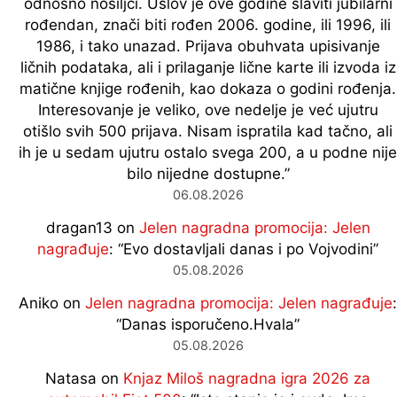
odnosno nosiljci. Uslov je ove godine slaviti jubilarni
rođendan, znači biti rođen 2006. godine, ili 1996, ili
1986, i tako unazad. Prijava obuhvata upisivanje
ličnih podataka, ali i prilaganje lične karte ili izvoda iz
matične knjige rođenih, kao dokaza o godini rođenja.
Interesovanje je veliko, ove nedelje je već ujutru
otišlo svih 500 prijava. Nisam ispratila kad tačno, ali
ih je u sedam ujutru ostalo svega 200, a u podne nije
bilo nijedne dostupne.
”
06.08.2026
dragan13
on
Jelen nagradna promocija: Jelen
nagrađuje
: “
Evo dostavljali danas i po Vojvodini
”
05.08.2026
Aniko
on
Jelen nagradna promocija: Jelen nagrađuje
:
“
Danas isporučeno.Hvala
”
05.08.2026
Natasa
on
Knjaz Miloš nagradna igra 2026 za