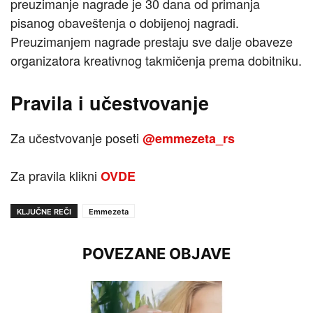
preuzimanje nagrade je 30 dana od primanja
pisanog obaveštenja o dobijenoj nagradi.
Preuzimanjem nagrade prestaju sve dalje obaveze
organizatora kreativnog takmičenja prema dobitniku.
Pravila i učestvovanje
Za učestvovanje poseti
@emmezeta_rs
Za pravila klikni
OVDE
KLJUČNE REČI
Emmezeta
POVEZANE OBJAVE