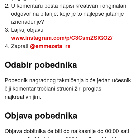
U komentaru posta napiši kreativan i originalan
odgovor na pitanje: koje je to najlepše jutarnje
iznenađenje?
Lajkuj objavu
www.instagram.com/p/C3CsmZSIGOZ/
Zaprati
@emmezeta_rs
Odabir pobednika
Pobednik nagradnog takmičenja biće jedan učesnik
čiji komentar tročlani stručni žiri proglasi
najkreativnijim.
Objava pobednika
Objava dobitnika će biti do najkasnije do 00:00 sati