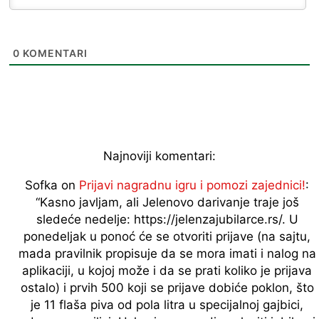
0
KOMENTARI
Najnoviji komentari:
Sofka
on
Prijavi nagradnu igru i pomozi zajednici!
:
“
Kasno javljam, ali Jelenovo darivanje traje još
sledeće nedelje: https://jelenzajubilarce.rs/. U
ponedeljak u ponoć će se otvoriti prijave (na sajtu,
mada pravilnik propisuje da se mora imati i nalog na
aplikaciji, u kojoj može i da se prati koliko je prijava
ostalo) i prvih 500 koji se prijave dobiće poklon, što
je 11 flaša piva od pola litra u specijalnoj gajbici,