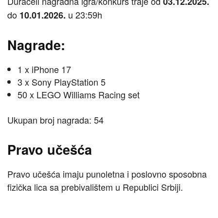
Duracell nagradna igra/konkurs traje od
03.12.2025.
do
u 23:59h
10.01.2026.
Nagrade:
1 x iPhone 17
3 x Sony PlayStation 5
50 x LEGO Williams Racing set
Ukupan broj nagrada: 54
Pravo učešća
Pravo učešća imaju punoletna i poslovno sposobna
fizička lica sa prebivalištem u Republici Srbiji.