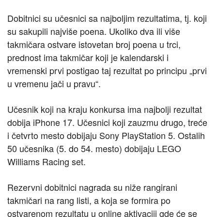
Dobitnici su učesnici sa najboljim rezultatima, tj. koji
su sakupili najviše poena. Ukoliko dva ili više
takmičara ostvare istovetan broj poena u trci,
prednost ima takmičar koji je kalendarski i
vremenski prvi postigao taj rezultat po principu „prvi
u vremenu jači u pravu“.
Učesnik koji na kraju konkursa ima najbolji rezultat
dobija iPhone 17. Učesnici koji zauzmu drugo, treće
i četvrto mesto dobijaju Sony PlayStation 5. Ostalih
50 učesnika (5. do 54. mesto) dobijaju LEGO
Williams Racing set.
Rezervni dobitnici nagrada su niže rangirani
takmičari na rang listi, a koja se formira po
ostvarenom rezultatu u online aktivaciji gde će se