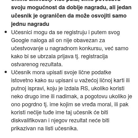
svoju mogućnost da dobije nagradu, ali jedan
učesnik je ograničen da može osvojiti samo
jednu nagradu
Učesnici mogu da se registruju i putem svog
Google naloga ali on nije obavezan za
učestvovanje u nagradnom konkursu, već samo
kako bi se ubrzala prijava tj. registracija
ostvarenog rezultata.
Učesnik mora upisati svoje lične podatke
istovetno kako su upisani u važećoj ličnoj karti ili
putnoj ispravi, koju je izdala RS, ukoliko koristi
neko drugo ime ili nadimak, a pogotovu ukoliko je
ono pogrdno tj. ime kojim se vređa moral, ili pak
koristi nečije tuđe ime taj učesnik će biti
diskvalifikovan i njegov rezultat neće biti
prikazivan na listi učesnika.