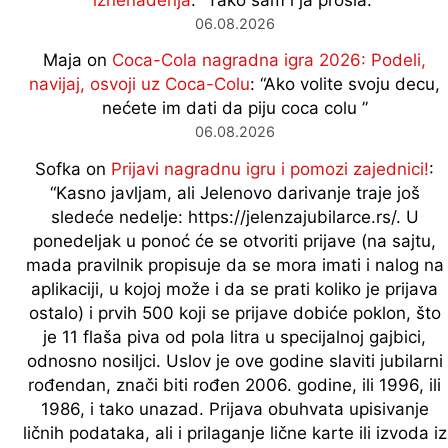
06.08.2026
Maja
on
Coca-Cola nagradna igra 2026: Podeli,
navijaj, osvoji uz Coca-Colu
: “
Ako volite svoju decu,
nećete im dati da piju coca colu
”
06.08.2026
Sofka
on
Prijavi nagradnu igru i pomozi zajednici!
:
“
Kasno javljam, ali Jelenovo darivanje traje još
sledeće nedelje: https://jelenzajubilarce.rs/. U
ponedeljak u ponoć će se otvoriti prijave (na sajtu,
mada pravilnik propisuje da se mora imati i nalog na
aplikaciji, u kojoj može i da se prati koliko je prijava
ostalo) i prvih 500 koji se prijave dobiće poklon, što
je 11 flaša piva od pola litra u specijalnoj gajbici,
odnosno nosiljci. Uslov je ove godine slaviti jubilarni
rođendan, znači biti rođen 2006. godine, ili 1996, ili
1986, i tako unazad. Prijava obuhvata upisivanje
ličnih podataka, ali i prilaganje lične karte ili izvoda iz