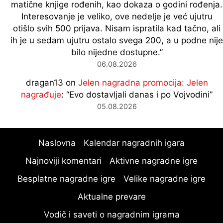
matične knjige rođenih, kao dokaza o godini rođenja.
Interesovanje je veliko, ove nedelje je već ujutru
otišlo svih 500 prijava. Nisam ispratila kad tačno, ali
ih je u sedam ujutru ostalo svega 200, a u podne nije
bilo nijedne dostupne.
”
06.08.2026
dragan13
on
Jelen nagradna promocija: Jelen
nagrađuje
: “
Evo dostavljali danas i po Vojvodini
”
05.08.2026
Naslovna
Kalendar nagradnih igara
Najnoviji komentari
Aktivne nagradne igre
Besplatne nagradne igre
Velike nagradne igre
Aktualne prevare
Vodič i saveti o nagradnim igrama