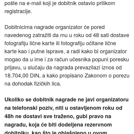
pošte na e-mail koji je dobitnik ostavio prilikom
registracije.
Dobitnicima nagrade organizator će pored
navedenog zatražiti da mu u roku od 48 sati dostave
fotografiju lične karte ili fotografiju očitane lične
karte kao i putne isprave, a radi kako bi organizator
mogao da u ime i za račun učesnika popuni poresku
prijavu, u slučaju da nagrada prevazilazi iznos od
18.704,00 DIN, a kako propisano Zakonom o porezu
na dohodak fizičkih lica.
Ukoliko se dobitnik nagrade ne javi organizatoru
na telefonski poziv, niti u ostavljenom roku od
48h ne dostavi sve traženo, gubi pravo na
nagradu, koja će biti dodeljena rezervnom
dobitniku, kao što je objašnjeno u ovom