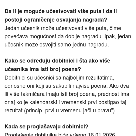
Da li je moguće učestvovati više puta i da li
postoji ograničenje osvajanja nagrada?
Jedan učesnik može učestvovati više puta, čime
povećava mogućnost da dobije nagradu. Ipak, jedan
učesnik može osvojiti samo jednu nagradu.
Kako se određuju dobitnici i šta ako više
učesnika ima isti broj poena?
Dobitnici su učesnici sa najboljim rezultatima,
odnosno oni koji su sakupili najviše poena. Ako dva
ili više takmičara imaju isti broj poena, prednost ima
onaj ko je kalendarski i vremenski prvi postigao taj
rezultat (princip „prvi u vremenu jači u pravu”).
Kada se proglašavaju dobitnici?
Proglašenje dobitnika biće vršeno 16.01.2026.