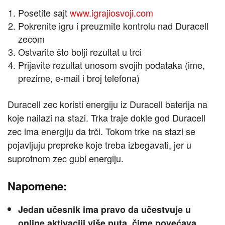
Posetite sajt
www.igrajiosvoji.com
Pokrenite igru i preuzmite kontrolu nad Duracell
zecom
Ostvarite što bolji rezultat u trci
Prijavite rezultat unosom svojih podataka (ime,
prezime, e-mail i broj telefona)
Duracell zec koristi energiju iz Duracell baterija na
koje nailazi na stazi. Trka traje dokle god Duracell
zec ima energiju da trči. Tokom trke na stazi se
pojavljuju prepreke koje treba izbegavati, jer u
suprotnom zec gubi energiju.
Napomene:
Jedan učesnik ima pravo da učestvuje u
online aktivaciji više puta, čime povećava