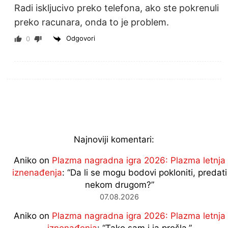
Radi iskljucivo preko telefona, ako ste pokrenuli
preko racunara, onda to je problem.
Odgovori
0
Najnoviji komentari:
Aniko
on
Plazma nagradna igra 2026: Plazma letnja
iznenađenja
: “
Da li se mogu bodovi pokloniti, predati
nekom drugom?
”
07.08.2026
Aniko
on
Plazma nagradna igra 2026: Plazma letnja
iznenađenja
: “
Tako sam i ja prošla.
”