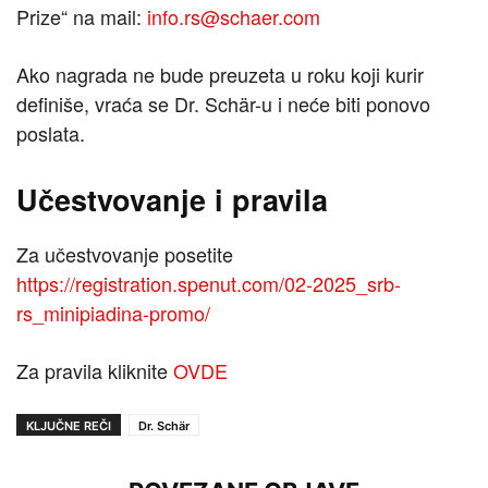
Prize“ na mail:
info.rs@schaer.com
Ako nagrada ne bude preuzeta u roku koji kurir
definiše, vraća se Dr. Schär-u i neće biti ponovo
poslata.
Učestvovanje i pravila
Za učestvovanje posetite
https://registration.spenut.com/02-2025_srb-
rs_minipiadina-promo/
Za pravila kliknite
OVDE
KLJUČNE REČI
Dr. Schär