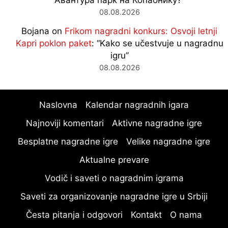
08.08.2026
Bojana
on
Frikom nagradni konkurs: Osvoji letnji
Kapri poklon paket
: “
Kako se učestvuje u nagradnu
igru
”
08.08.2026
Naslovna
Kalendar nagradnih igara
Najnoviji komentari
Aktivne nagradne igre
Besplatne nagradne igre
Velike nagradne igre
Aktualne prevare
Vodič i saveti o nagradnim igrama
Saveti za organizovanje nagradne igre u Srbiji
Česta pitanja i odgovori
Kontakt
O nama