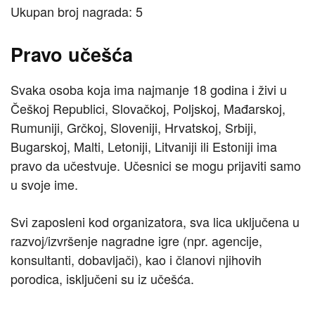
Ukupan broj nagrada: 5
Pravo učešća
Svaka osoba koja ima najmanje 18 godina i živi u
Češkoj Republici, Slovačkoj, Poljskoj, Mađarskoj,
Rumuniji, Grčkoj, Sloveniji, Hrvatskoj, Srbiji,
Bugarskoj, Malti, Letoniji, Litvaniji ili Estoniji ima
pravo da učestvuje. Učesnici se mogu prijaviti samo
u svoje ime.
Svi zaposleni kod organizatora, sva lica uključena u
razvoj/izvršenje nagradne igre (npr. agencije,
konsultanti, dobavljači), kao i članovi njihovih
porodica, isključeni su iz učešća.