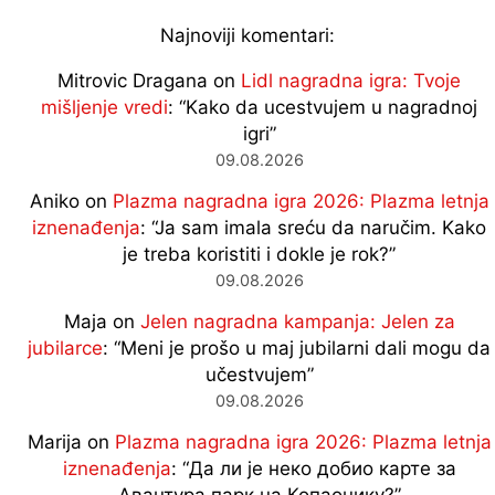
Najnoviji komentari:
Mitrovic Dragana
on
Lidl nagradna igra: Tvoje
mišljenje vredi
: “
Kako da ucestvujem u nagradnoj
igri
”
09.08.2026
Aniko
on
Plazma nagradna igra 2026: Plazma letnja
iznenađenja
: “
Ja sam imala sreću da naručim. Kako
je treba koristiti i dokle je rok?
”
09.08.2026
Maja
on
Jelen nagradna kampanja: Jelen za
jubilarce
: “
Meni je prošo u maj jubilarni dali mogu da
učestvujem
”
09.08.2026
Marija
on
Plazma nagradna igra 2026: Plazma letnja
iznenađenja
: “
Да ли је неко добио карте за
Авантура парк на Копаонику?
”