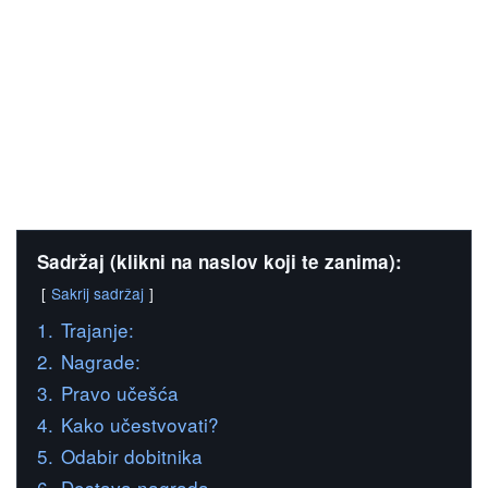
Sadržaj (klikni na naslov koji te zanima):
Sakrij sadržaj
1.
Trajanje:
2.
Nagrade:
3.
Pravo učešća
4.
Kako učestvovati?
5.
Odabir dobitnika
6.
Dostava nagrada