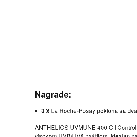
Nagrade:
La Roche-Posay poklona sa dva A
3 x
ANTHELIOS UVMUNE 400 Oil Control Fl
visokom UVB/UVA zaštitom, idealan za