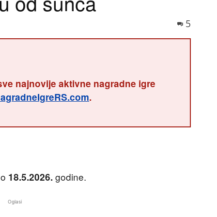
tu od sunca
5
sve najnovije aktivne nagradne igre
agradneIgreRS.com
.
do
godine.
18.5.2026.
Oglasi