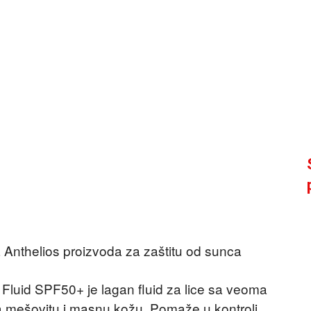
nthelios proizvoda za zaštitu od sunca
uid SPF50+ je lagan fluid za lice sa veoma
 mešovitu i masnu kožu. Pomaže u kontroli