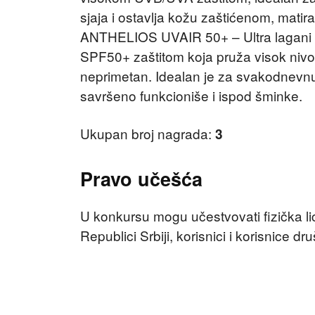
sjaja i ostavlja kožu zaštićenom, mati
ANTHELIOS UVAIR 50+ – Ultra lagani v
SPF50+ zaštitom koja pruža visok niv
neprimetan. Idealan je za svakodnevnu 
savršeno funkcioniše i ispod šminke.
Ukupan broj nagrada:
3
Pravo učešća
U konkursu mogu učestvovati fizička lic
Republici Srbiji, korisnici i korisnice 