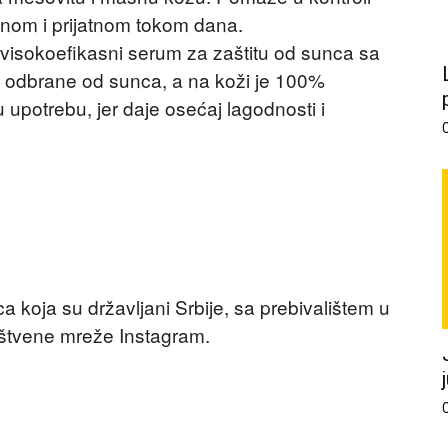
ranom i prijatnom tokom dana.
isokoefikasni serum za zaštitu od sunca sa
o odbrane od sunca, a na koži je 100%
upotrebu, jer daje osećaj lagodnosti i
a koja su državljani Srbije, sa prebivalištem u
društvene mreže Instagram.