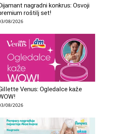
Dijamant nagradni konkrus: Osvoji
premium roštilj set!
03/08/2026
Gillette Venus: Ogledalce kaže
WOW!
03/08/2026