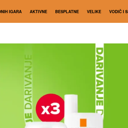
NIH IGARA
AKTIVNE
BESPLATNE
VELIKE
VODIČ I 