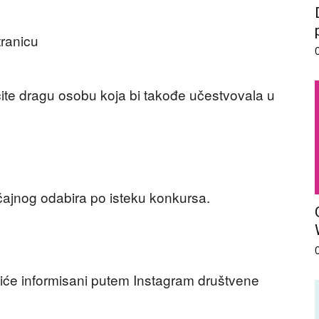
ranicu
te dragu osobu koja bi takođe učestvovala u
učajnog odabira po isteku konkursa.
biće informisani putem Instagram društvene