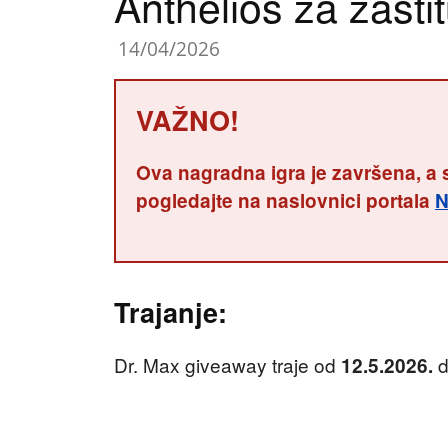
Anthelios za zašti
14/04/2026
VAŽNO!
Ova nagradna igra je završena, a 
pogledajte na naslovnici portala
N
Trajanje:
Dr. Max giveaway traje od
12.5.2026.