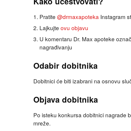
Kako učestvovati?
Pratite
@drmaxapoteka
Instagram st
Lajkujte
ovu objavu
U komentaru Dr. Max apoteke označi
nagrađivanju
Odabir dobitnika
Dobitnici će biti izabrani na osnovu sl
Objava dobitnika
Po isteku konkursa dobitnici nagrade 
mreže.