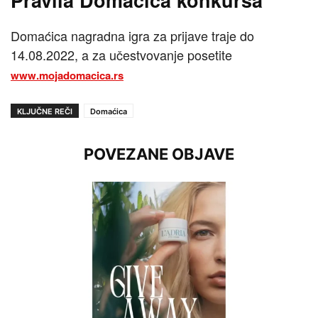
Domaćica nagradna igra za prijave traje do
14.08.2022, a za učestvovanje posetite
www.mojadomacica.rs
KLJUČNE REČI
Domaćica
POVEZANE OBJAVE