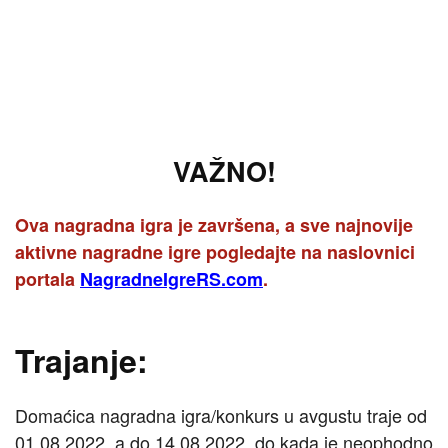
VAŽNO!
Ova nagradna igra je završena, a sve najnovije
aktivne nagradne igre pogledajte na naslovnici
portala
NagradneIgreRS.com
.
Trajanje:
Domaćica nagradna igra/konkurs u avgustu traje od
01.08.2022, a do 14.08.2022. do kada je neophodno