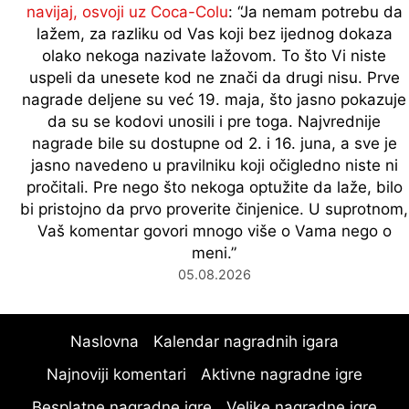
navijaj, osvoji uz Coca-Colu
: “
Ja nemam potrebu da
lažem, za razliku od Vas koji bez ijednog dokaza
olako nekoga nazivate lažovom. To što Vi niste
uspeli da unesete kod ne znači da drugi nisu. Prve
nagrade deljene su već 19. maja, što jasno pokazuje
da su se kodovi unosili i pre toga. Najvrednije
nagrade bile su dostupne od 2. i 16. juna, a sve je
jasno navedeno u pravilniku koji očigledno niste ni
pročitali. Pre nego što nekoga optužite da laže, bilo
bi pristojno da prvo proverite činjenice. U suprotnom,
Vaš komentar govori mnogo više o Vama nego o
meni.
”
05.08.2026
Naslovna
Kalendar nagradnih igara
Najnoviji komentari
Aktivne nagradne igre
Besplatne nagradne igre
Velike nagradne igre