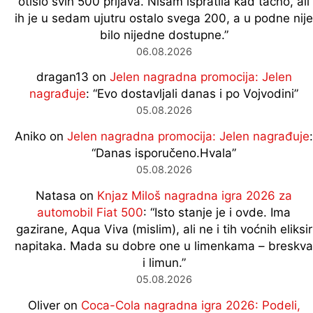
otišlo svih 500 prijava. Nisam ispratila kad tačno, ali
ih je u sedam ujutru ostalo svega 200, a u podne nije
bilo nijedne dostupne.
”
06.08.2026
dragan13
on
Jelen nagradna promocija: Jelen
nagrađuje
: “
Evo dostavljali danas i po Vojvodini
”
05.08.2026
Aniko
on
Jelen nagradna promocija: Jelen nagrađuje
:
“
Danas isporučeno.Hvala
”
05.08.2026
Natasa
on
Knjaz Miloš nagradna igra 2026 za
automobil Fiat 500
: “
Isto stanje je i ovde. Ima
gazirane, Aqua Viva (mislim), ali ne i tih voćnih eliksir
napitaka. Mada su dobre one u limenkama – breskva
i limun.
”
05.08.2026
Oliver
on
Coca-Cola nagradna igra 2026: Podeli,