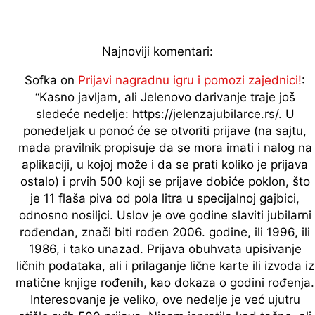
Najnoviji komentari:
Sofka
on
Prijavi nagradnu igru i pomozi zajednici!
:
“
Kasno javljam, ali Jelenovo darivanje traje još
sledeće nedelje: https://jelenzajubilarce.rs/. U
ponedeljak u ponoć će se otvoriti prijave (na sajtu,
mada pravilnik propisuje da se mora imati i nalog na
aplikaciji, u kojoj može i da se prati koliko je prijava
ostalo) i prvih 500 koji se prijave dobiće poklon, što
je 11 flaša piva od pola litra u specijalnoj gajbici,
odnosno nosiljci. Uslov je ove godine slaviti jubilarni
rođendan, znači biti rođen 2006. godine, ili 1996, ili
1986, i tako unazad. Prijava obuhvata upisivanje
ličnih podataka, ali i prilaganje lične karte ili izvoda iz
matične knjige rođenih, kao dokaza o godini rođenja.
Interesovanje je veliko, ove nedelje je već ujutru