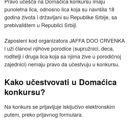
Pravo učešća na Domaćica konkursu imaju
punoletna lica, odnosno lica koja su navršila 18
godina života i državljani su Republike Srbije, sa
prebivalištem u Republici Srbiji.
Zaposleni kod organizatora JAFFA DOO CRVENKA
i uži članovi njihove porodice (supružnici, deca,
roditelji i druga lica koja sa njima žive u porodičnoj
zajednici) nemaju pravo da učestvuju u konkursu.
Kako učestvovati u Domaćica
konkursu?
Na konkurs se prijavljuje isključivo elektronskim
putem, preko prijavnog formulara.