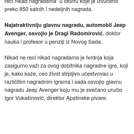
reci nikad nagradama“ u okviru koje je izvučeno
preko 850 satnih i nedeljnih nagrada.
Najatraktivniju glavnu nagradu, automobil Jeep
, doktor
Avenger, osvojio je Dragi Radomirović
nauka i profesor u penziji iz Novog Sada.
Nikad ne reci nikad nagradama je tvrdnja koja
zasigurno važi za ovog dobitnika nagradne igre, koji
je, kako kaže, ceo život strpljivo učestvovao u
različitim nagradnim igrama i sada osvojio glavnu
nagradu Jeep Avenger koju mu je svečano uručio
Igor Vukašinović, direktor Apatinske pivare.