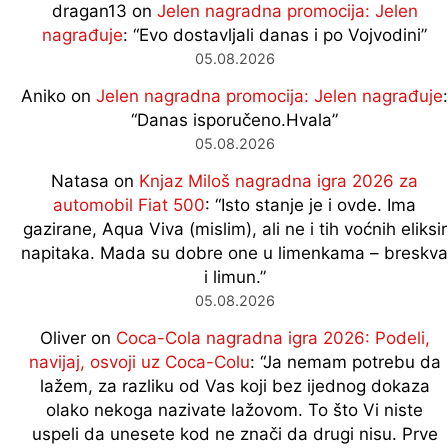
dragan13
on
Jelen nagradna promocija: Jelen
nagrađuje
: “
Evo dostavljali danas i po Vojvodini
”
05.08.2026
Aniko
on
Jelen nagradna promocija: Jelen nagrađuje
:
“
Danas isporučeno.Hvala
”
05.08.2026
Natasa
on
Knjaz Miloš nagradna igra 2026 za
automobil Fiat 500
: “
Isto stanje je i ovde. Ima
gazirane, Aqua Viva (mislim), ali ne i tih voćnih eliksir
napitaka. Mada su dobre one u limenkama – breskva
i limun.
”
05.08.2026
Oliver
on
Coca-Cola nagradna igra 2026: Podeli,
navijaj, osvoji uz Coca-Colu
: “
Ja nemam potrebu da
lažem, za razliku od Vas koji bez ijednog dokaza
olako nekoga nazivate lažovom. To što Vi niste
uspeli da unesete kod ne znači da drugi nisu. Prve