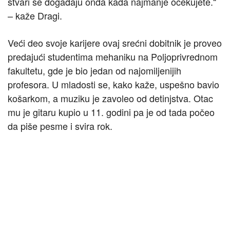
stvari se događaju onda kada najmanje očekujete.“
– kaže Dragi.
Veći deo svoje karijere ovaj srećni dobitnik je proveo
predajući studentima mehaniku na Poljoprivrednom
fakultetu, gde je bio jedan od najomiljenijih
profesora. U mladosti se, kako kaže, uspešno bavio
košarkom, a muziku je zavoleo od detinjstva. Otac
mu je gitaru kupio u 11. godini pa je od tada počeo
da piše pesme i svira rok.