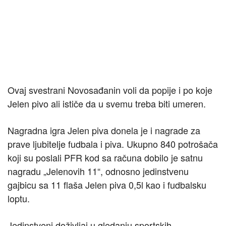
Ovaj svestrani Novosađanin voli da popije i po koje
Jelen pivo ali ističe da u svemu treba biti umeren.
Nagradna igra Jelen piva donela je i nagrade za
prave ljubitelje fudbala i piva. Ukupno 840 potrošača
koji su poslali PFR kod sa računa dobilo je satnu
nagradu „Jelenovih 11“, odnosno jedinstvenu
gajbicu sa 11 flaša Jelen piva 0,5l kao i fudbalsku
loptu.
Jedinstveni doživljaj u gledanju sportskih