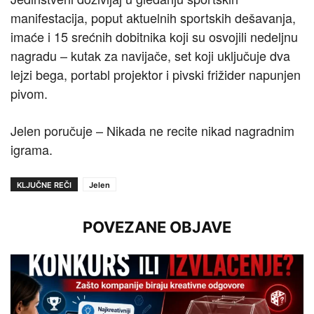
manifestacija, poput aktuelnih sportskih dešavanja,
imaće i 15 srećnih dobitnika koji su osvojili nedeljnu
nagradu – kutak za navijače, set koji uključuje dva
lejzi bega, portabl projektor i pivski frižider napunjen
pivom.
Jelen poručuje – Nikada ne recite nikad nagradnim
igrama.
KLJUČNE REČI
Jelen
POVEZANE OBJAVE