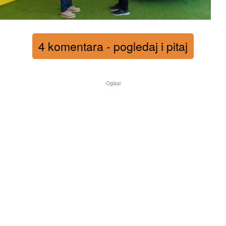
4 komentara - pogledaj i pitaj
Oglasi