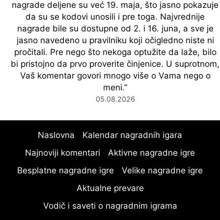
nagrade deljene su već 19. maja, što jasno pokazuje
da su se kodovi unosili i pre toga. Najvrednije
nagrade bile su dostupne od 2. i 16. juna, a sve je
jasno navedeno u pravilniku koji očigledno niste ni
pročitali. Pre nego što nekoga optužite da laže, bilo
bi pristojno da prvo proverite činjenice. U suprotnom,
Vaš komentar govori mnogo više o Vama nego o
meni.
”
05.08.2026
Naslovna
Kalendar nagradnih igara
Najnoviji komentari
Aktivne nagradne igre
Besplatne nagradne igre
Velike nagradne igre
Aktualne prevare
Vodič i saveti o nagradnim igrama