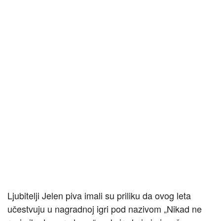
Ljubitelji Jelen piva imali su priliku da ovog leta
učestvuju u nagradnoj igri pod nazivom „Nikad ne