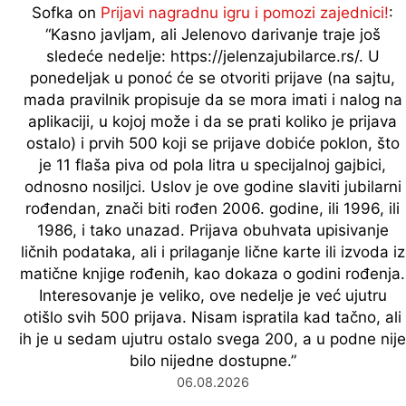
Sofka
on
Prijavi nagradnu igru i pomozi zajednici!
:
“
Kasno javljam, ali Jelenovo darivanje traje još
sledeće nedelje: https://jelenzajubilarce.rs/. U
ponedeljak u ponoć će se otvoriti prijave (na sajtu,
mada pravilnik propisuje da se mora imati i nalog na
aplikaciji, u kojoj može i da se prati koliko je prijava
ostalo) i prvih 500 koji se prijave dobiće poklon, što
je 11 flaša piva od pola litra u specijalnoj gajbici,
odnosno nosiljci. Uslov je ove godine slaviti jubilarni
rođendan, znači biti rođen 2006. godine, ili 1996, ili
1986, i tako unazad. Prijava obuhvata upisivanje
ličnih podataka, ali i prilaganje lične karte ili izvoda iz
matične knjige rođenih, kao dokaza o godini rođenja.
Interesovanje je veliko, ove nedelje je već ujutru
otišlo svih 500 prijava. Nisam ispratila kad tačno, ali
ih je u sedam ujutru ostalo svega 200, a u podne nije
bilo nijedne dostupne.
”
06.08.2026