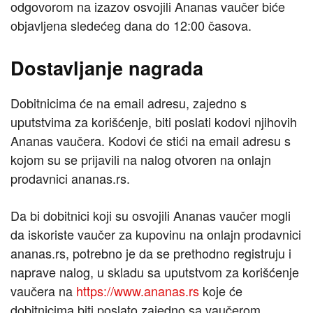
odgovorom na izazov osvojili Ananas vaučer biće
objavljena sledećeg dana do 12:00 časova.
Dostavljanje nagrada
Dobitnicima će na email adresu, zajedno s
uputstvima za korišćenje, biti poslati kodovi njihovih
Ananas vaučera. Kodovi će stići na email adresu s
kojom su se prijavili na nalog otvoren na onlajn
prodavnici ananas.rs.
Da bi dobitnici koji su osvojili Ananas vaučer mogli
da iskoriste vaučer za kupovinu na onlajn prodavnici
ananas.rs, potrebno je da se prethodno registruju i
naprave nalog, u skladu sa uputstvom za korišćenje
vaučera na
https://www.ananas.rs
koje će
dobitnicima biti poslato zajedno sa vaučerom.