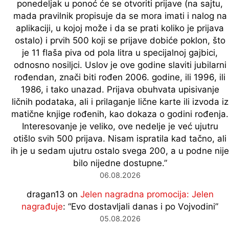
ponedeljak u ponoć će se otvoriti prijave (na sajtu,
mada pravilnik propisuje da se mora imati i nalog na
aplikaciji, u kojoj može i da se prati koliko je prijava
ostalo) i prvih 500 koji se prijave dobiće poklon, što
je 11 flaša piva od pola litra u specijalnoj gajbici,
odnosno nosiljci. Uslov je ove godine slaviti jubilarni
rođendan, znači biti rođen 2006. godine, ili 1996, ili
1986, i tako unazad. Prijava obuhvata upisivanje
ličnih podataka, ali i prilaganje lične karte ili izvoda iz
matične knjige rođenih, kao dokaza o godini rođenja.
Interesovanje je veliko, ove nedelje je već ujutru
otišlo svih 500 prijava. Nisam ispratila kad tačno, ali
ih je u sedam ujutru ostalo svega 200, a u podne nije
bilo nijedne dostupne.
”
06.08.2026
dragan13
on
Jelen nagradna promocija: Jelen
nagrađuje
: “
Evo dostavljali danas i po Vojvodini
”
05.08.2026