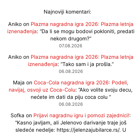
Najnoviji komentari:
Aniko
on
Plazma nagradna igra 2026: Plazma letnja
iznenađenja
: “
Da li se mogu bodovi pokloniti, predati
nekom drugom?
”
07.08.2026
Aniko
on
Plazma nagradna igra 2026: Plazma letnja
iznenađenja
: “
Tako sam i ja prošla.
”
06.08.2026
Maja
on
Coca-Cola nagradna igra 2026: Podeli,
navijaj, osvoji uz Coca-Colu
: “
Ako volite svoju decu,
nećete im dati da piju coca colu
”
06.08.2026
Sofka
on
Prijavi nagradnu igru i pomozi zajednici!
:
“
Kasno javljam, ali Jelenovo darivanje traje još
sledeće nedelje: https://jelenzajubilarce.rs/. U