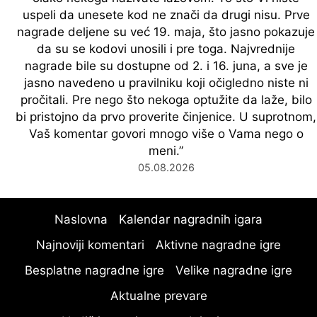
uspeli da unesete kod ne znači da drugi nisu. Prve
nagrade deljene su već 19. maja, što jasno pokazuje
da su se kodovi unosili i pre toga. Najvrednije
nagrade bile su dostupne od 2. i 16. juna, a sve je
jasno navedeno u pravilniku koji očigledno niste ni
pročitali. Pre nego što nekoga optužite da laže, bilo
bi pristojno da prvo proverite činjenice. U suprotnom,
Vaš komentar govori mnogo više o Vama nego o
meni.
”
05.08.2026
Naslovna
Kalendar nagradnih igara
Najnoviji komentari
Aktivne nagradne igre
Besplatne nagradne igre
Velike nagradne igre
Aktualne prevare