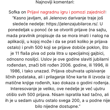
Najnoviji komentari:
Sofka
on
Prijavi nagradnu igru i pomozi zajednici!
:
“
Kasno javljam, ali Jelenovo darivanje traje još
sledeće nedelje: https://jelenzajubilarce.rs/. U
ponedeljak u ponoć će se otvoriti prijave (na sajtu,
mada pravilnik propisuje da se mora imati i nalog na
aplikaciji, u kojoj može i da se prati koliko je prijava
ostalo) i prvih 500 koji se prijave dobiće poklon, što
je 11 flaša piva od pola litra u specijalnoj gajbici,
odnosno nosiljci. Uslov je ove godine slaviti jubilarni
rođendan, znači biti rođen 2006. godine, ili 1996, ili
1986, i tako unazad. Prijava obuhvata upisivanje
ličnih podataka, ali i prilaganje lične karte ili izvoda iz
matične knjige rođenih, kao dokaza o godini rođenja.
Interesovanje je veliko, ove nedelje je već ujutru
otišlo svih 500 prijava. Nisam ispratila kad tačno, ali
ih je u sedam ujutru ostalo svega 200, a u podne nije
bilo nijedne dostupne.
”