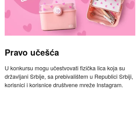
Pravo učešća
U konkursu mogu učestvovati fizička lica koja su
državljani Srbije, sa prebivalištem u Republici Srbiji,
korisnici i korisnice društvene mreže Instagram.