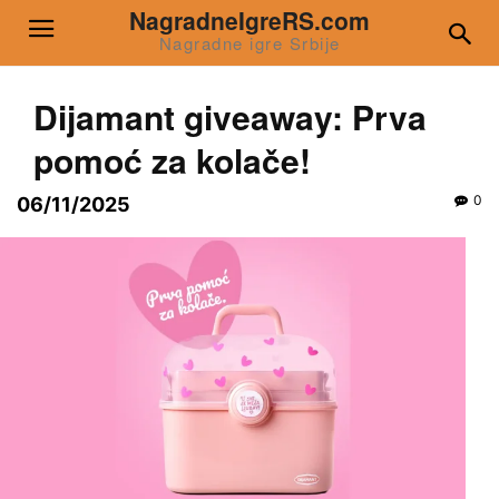
NagradneIgreRS.com
Nagradne igre Srbije
Dijamant giveaway: Prva
pomoć za kolače!
0
06/11/2025