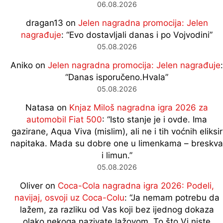
06.08.2026
dragan13
on
Jelen nagradna promocija: Jelen
nagrađuje
: “
Evo dostavljali danas i po Vojvodini
”
05.08.2026
Aniko
on
Jelen nagradna promocija: Jelen nagrađuje
:
“
Danas isporučeno.Hvala
”
05.08.2026
Natasa
on
Knjaz Miloš nagradna igra 2026 za
automobil Fiat 500
: “
Isto stanje je i ovde. Ima
gazirane, Aqua Viva (mislim), ali ne i tih voćnih eliksir
napitaka. Mada su dobre one u limenkama – breskva
i limun.
”
05.08.2026
Oliver
on
Coca-Cola nagradna igra 2026: Podeli,
navijaj, osvoji uz Coca-Colu
: “
Ja nemam potrebu da
lažem, za razliku od Vas koji bez ijednog dokaza
olako nekoga nazivate lažovom. To što Vi niste