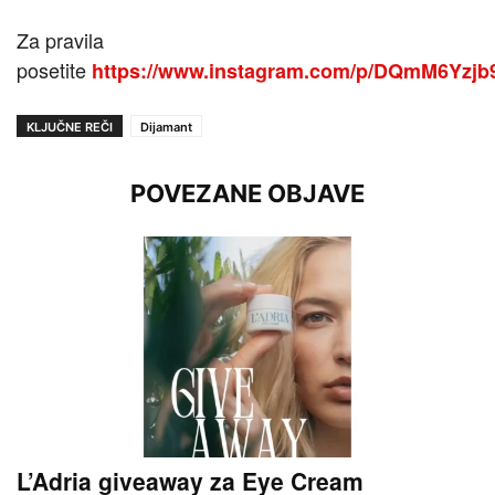
Za pravila
posetite
https://www.instagram.com/p/DQmM6Yzjb9
KLJUČNE REČI
Dijamant
POVEZANE OBJAVE
L’Adria giveaway za Eye Cream