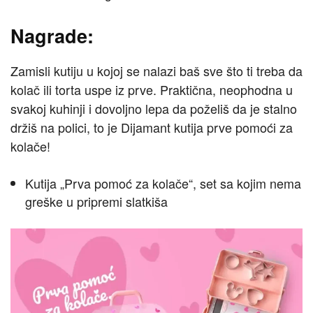
Nagrade:
Zamisli kutiju u kojoj se nalazi baš sve što ti treba da
kolač ili torta uspe iz prve. Praktična, neophodna u
svakoj kuhinji i dovoljno lepa da poželiš da je stalno
držiš na polici, to je Dijamant kutija prve pomoći za
kolače!
Kutija „Prva pomoć za kolače“, set sa kojim nema
greške u pripremi slatkiša