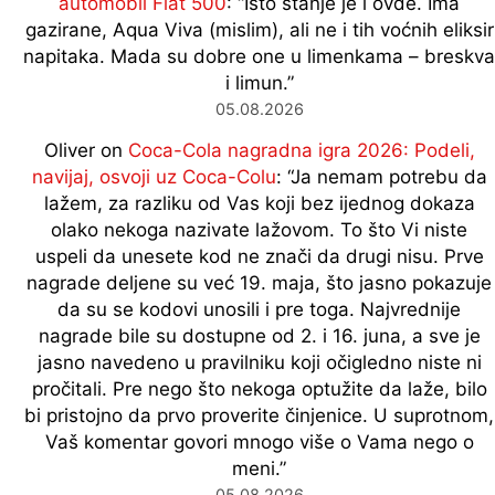
automobil Fiat 500
: “
Isto stanje je i ovde. Ima
gazirane, Aqua Viva (mislim), ali ne i tih voćnih eliksir
napitaka. Mada su dobre one u limenkama – breskva
i limun.
”
05.08.2026
Oliver
on
Coca-Cola nagradna igra 2026: Podeli,
navijaj, osvoji uz Coca-Colu
: “
Ja nemam potrebu da
lažem, za razliku od Vas koji bez ijednog dokaza
olako nekoga nazivate lažovom. To što Vi niste
uspeli da unesete kod ne znači da drugi nisu. Prve
nagrade deljene su već 19. maja, što jasno pokazuje
da su se kodovi unosili i pre toga. Najvrednije
nagrade bile su dostupne od 2. i 16. juna, a sve je
jasno navedeno u pravilniku koji očigledno niste ni
pročitali. Pre nego što nekoga optužite da laže, bilo
bi pristojno da prvo proverite činjenice. U suprotnom,
Vaš komentar govori mnogo više o Vama nego o
meni.
”
05.08.2026