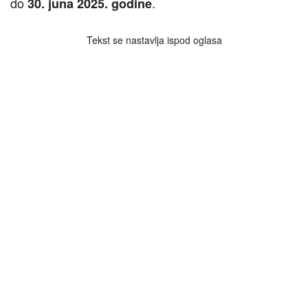
do
.
30. juna 2025. godine
Tekst se nastavlja ispod oglasa