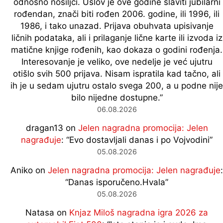
odnosno nosiljci. Uslov je ove godine slaviti jubilarni
rođendan, znači biti rođen 2006. godine, ili 1996, ili
1986, i tako unazad. Prijava obuhvata upisivanje
ličnih podataka, ali i prilaganje lične karte ili izvoda iz
matične knjige rođenih, kao dokaza o godini rođenja.
Interesovanje je veliko, ove nedelje je već ujutru
otišlo svih 500 prijava. Nisam ispratila kad tačno, ali
ih je u sedam ujutru ostalo svega 200, a u podne nije
bilo nijedne dostupne.
”
06.08.2026
dragan13
on
Jelen nagradna promocija: Jelen
nagrađuje
: “
Evo dostavljali danas i po Vojvodini
”
05.08.2026
Aniko
on
Jelen nagradna promocija: Jelen nagrađuje
:
“
Danas isporučeno.Hvala
”
05.08.2026
Natasa
on
Knjaz Miloš nagradna igra 2026 za