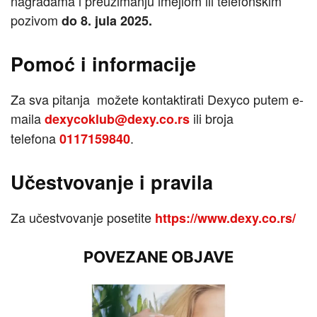
nagradama i preuzimanju imejlom ili telefonskim
pozivom
do 8. jula 2025.
Pomoć i informacije
Za sva pitanja možete kontaktirati Dexyco putem e-
maila
ili broja
dexycoklub@dexy.co.rs
telefona
.
0117159840
Učestvovanje i pravila
Za učestvovanje posetite
https://www.dexy.co.rs/
POVEZANE OBJAVE