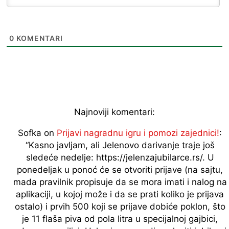
0
KOMENTARI
Najnoviji komentari:
Sofka
on
Prijavi nagradnu igru i pomozi zajednici!
:
“
Kasno javljam, ali Jelenovo darivanje traje još
sledeće nedelje: https://jelenzajubilarce.rs/. U
ponedeljak u ponoć će se otvoriti prijave (na sajtu,
mada pravilnik propisuje da se mora imati i nalog na
aplikaciji, u kojoj može i da se prati koliko je prijava
ostalo) i prvih 500 koji se prijave dobiće poklon, što
je 11 flaša piva od pola litra u specijalnoj gajbici,