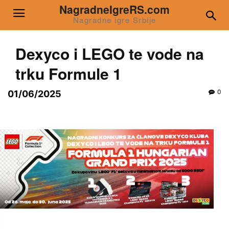
NagradneIgreRS.com
Nagradne igre Srbije
Dexyco i LEGO te vode na
trku Formule 1
0
01/06/2025