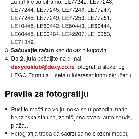
za artikle sa šiframa: LE77242, LE77243,
LE77244, LE77245, LE77246, LE77247,
LE77248, LE77249, LE77250, LE77251,
LE10445, LE60442, LE60443, LE60444,
LE60445, LE60464, LE42207, LE10353,
LE71049.
kao dokaz o kupovini.
Sačuvajte račun
pošaljite na e-mail
Do 2. jula
fotografiju složenog
dexycoklub@dexy.co.rs
LEGO Formula 1 seta u interesantnom okruženju.
Pravila za fotografiju
Pustite mašti na volju, neka se u pozadini nađe
benzinska stanica, zamišljena staza, auto-servis,
plaža…
Fotografija treba da sadrži samo složeni model,