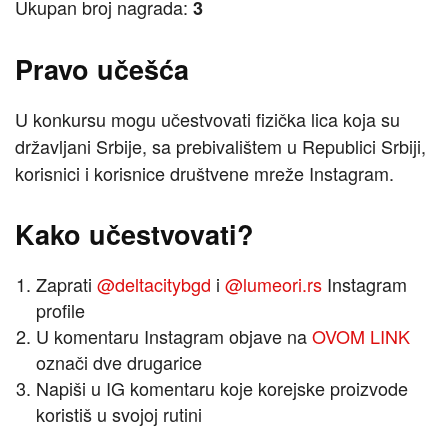
Ukupan broj nagrada:
3
Pravo učešća
U konkursu mogu učestvovati fizička lica koja su
državljani Srbije, sa prebivalištem u Republici Srbiji,
korisnici i korisnice društvene mreže Instagram.
Kako učestvovati?
Zaprati
@deltacitybgd
i
@lumeori.rs
Instagram
profile
U komentaru Instagram objave na
OVOM LINK
označi dve drugarice
Napiši u IG komentaru koje korejske proizvode
koristiš u svojoj rutini