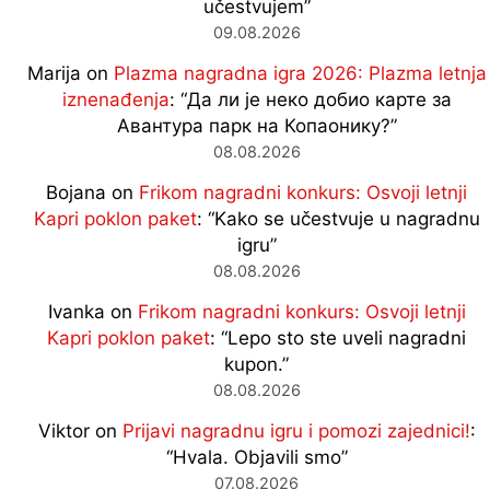
učestvujem
”
09.08.2026
Marija
on
Plazma nagradna igra 2026: Plazma letnja
iznenađenja
: “
Да ли је неко добио карте за
Авантура парк на Копаонику?
”
08.08.2026
Bojana
on
Frikom nagradni konkurs: Osvoji letnji
Kapri poklon paket
: “
Kako se učestvuje u nagradnu
igru
”
08.08.2026
Ivanka
on
Frikom nagradni konkurs: Osvoji letnji
Kapri poklon paket
: “
Lepo sto ste uveli nagradni
kupon.
”
08.08.2026
Viktor
on
Prijavi nagradnu igru i pomozi zajednici!
:
“
Hvala. Objavili smo
”
07.08.2026