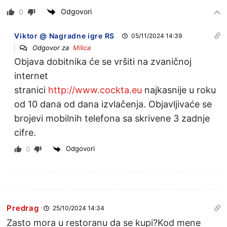
Odgovori
0
Viktor @ Nagradne igre RS
05/11/2024 14:39
Odgovor za
Milica
Objava dobitnika će se vršiti na zvaničnoj
internet
stranici
http://www.cockta.eu
najkasnije u roku
od 10 dana od dana izvlačenja. Objavljivaće se
brojevi mobilnih telefona sa skrivene 3 zadnje
cifre.
Odgovori
0
Predrag
25/10/2024 14:34
Zasto mora u restoranu da se kupi?Kod mene