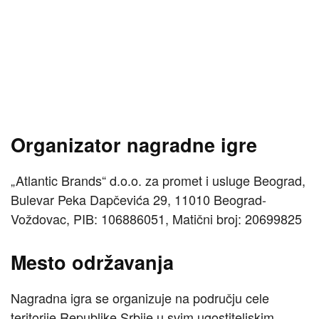
Organizator nagradne igre
„Atlantic Brands“ d.o.o. za promet i usluge Beograd,
Bulevar Peka Dapčevića 29, 11010 Beograd-
Voždovac, PIB: 106886051, Matični broj: 20699825
Mesto održavanja
Nagradna igra se organizuje na području cele
teritorije Republike Srbije u svim ugostiteljskim