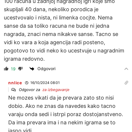
100 racuna u zadnjoj nagradnoj igri koje smo
skupljali 40 dana, nekoliko porodica je
ucestvovalo i nista, ni limenka cocjte. Nema
sanse da sa toliko racuna ne bude ni jedna
nagrada, znaci nema nikakve sanse. Tacno se
vidi ko vara a koja agencija radi posteno,
pogotovo to vidi neko ko ucestvuje u nagradnim
igrama redovno.
Odgovori
19
nnlice
16/10/2024 08:01
Odgovor za
za izbegavanje
Ne mozes vikati da je prevara zato sto nisi
dobio. Ako ne znas da navedes kako tacno
varaju onda sedi i istrpi poraz dostojanstveno.
Da ima prevara ima i na nekim igrama se to
jasno vidi.