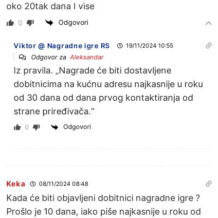
oko 20tak dana I vise
Odgovori
0
Viktor @ Nagradne igre RS
19/11/2024 10:55
Odgovor za
Aleksandar
Iz pravila. „
Nagrade će biti dostavljene
dobitnicima na kućnu adresu najkasnije u roku
od 30 dana od dana prvog kontaktiranja od
strane priređivača.“
Odgovori
0
Keka
08/11/2024 08:48
Kada će biti objavljeni dobitnici nagradne igre ?
Prošlo je 10 dana, iako piše najkasnije u roku od