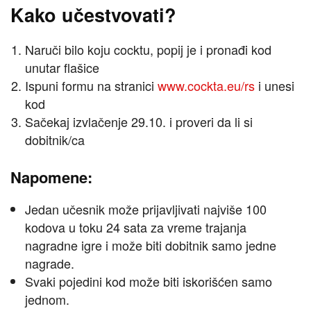
Kako učestvovati?
Naruči bilo koju cocktu, popij je i pronađi kod
unutar flašice
Ispuni formu na stranici
www.cockta.eu/rs
i unesi
kod
Sačekaj izvlačenje 29.10. i proveri da li si
dobitnik/ca
Napomene:
Jedan učesnik može prijavljivati najviše 100
kodova u toku 24 sata za vreme trajanja
nagradne igre i može biti dobitnik samo jedne
nagrade.
Svaki pojedini kod može biti iskorišćen samo
jednom.