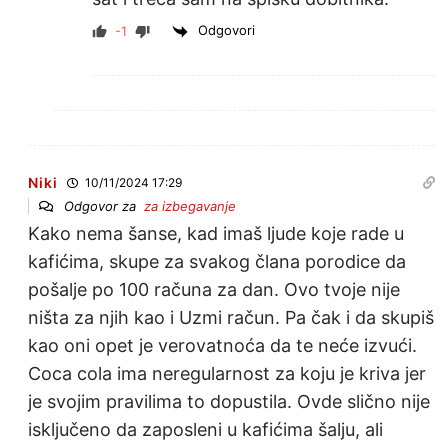
Odgovori
-1
Niki
10/11/2024 17:29
Odgovor za
za izbegavanje
Kako nema šanse, kad imaš ljude koje rade u
kafićima, skupe za svakog člana porodice da
pošalje po 100 računa za dan. Ovo tvoje nije
ništa za njih kao i Uzmi račun. Pa čak i da skupiš
kao oni opet je verovatnoća da te neće izvući.
Coca cola ima neregularnost za koju je kriva jer
je svojim pravilima to dopustila. Ovde slično nije
isključeno da zaposleni u kafićima šalju, ali