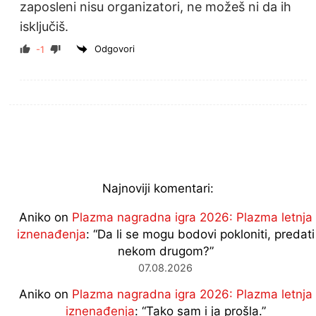
zaposleni nisu organizatori, ne možeš ni da ih
isključiš.
Odgovori
-1
Najnoviji komentari:
Aniko
on
Plazma nagradna igra 2026: Plazma letnja
iznenađenja
: “
Da li se mogu bodovi pokloniti, predati
nekom drugom?
”
07.08.2026
Aniko
on
Plazma nagradna igra 2026: Plazma letnja
iznenađenja
: “
Tako sam i ja prošla.
”