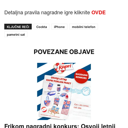
Detaljna pravila nagradne igre kliknite
OVDE
KLJUČNE REČI
Cockta
iPhone
mobilni telefon
pametni sat
POVEZANE OBJAVE
Frikom nagradni konkurs: Osvoji letnji