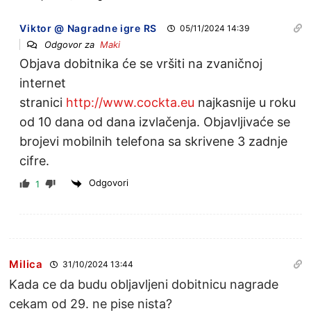
Viktor @ Nagradne igre RS
05/11/2024 14:39
Odgovor za
Maki
Objava dobitnika će se vršiti na zvaničnoj
internet
stranici
http://www.cockta.eu
najkasnije u roku
od 10 dana od dana izvlačenja. Objavljivaće se
brojevi mobilnih telefona sa skrivene 3 zadnje
cifre.
Odgovori
1
Milica
31/10/2024 13:44
Kada ce da budu obljavljeni dobitnicu nagrade
cekam od 29. ne pise nista?