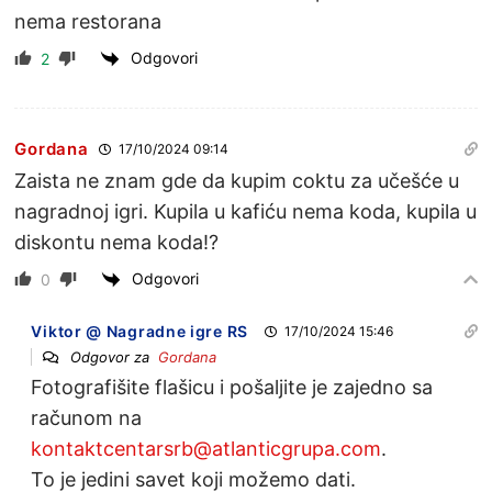
nema restorana
Odgovori
2
Gordana
17/10/2024 09:14
Zaista ne znam gde da kupim coktu za učešće u
nagradnoj igri. Kupila u kafiću nema koda, kupila u
diskontu nema koda!?
Odgovori
0
Viktor @ Nagradne igre RS
17/10/2024 15:46
Odgovor za
Gordana
Fotografišite flašicu i pošaljite je zajedno sa
računom na
kontaktcentarsrb@atlanticgrupa.com
.
To je jedini savet koji možemo dati.