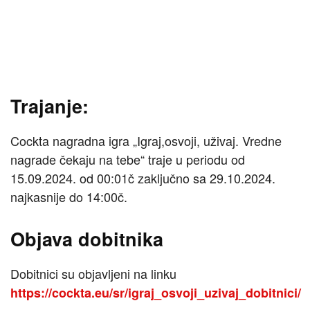
Trajanje:
Cockta nagradna igra „Igraj,osvoji, uživaj. Vredne
nagrade čekaju na tebe“ traje u periodu od
15.09.2024. od 00:01č zaključno sa 29.10.2024.
najkasnije do 14:00č.
Objava dobitnika
Dobitnici su objavljeni na linku
https://cockta.eu/sr/igraj_osvoji_uzivaj_dobitnici/