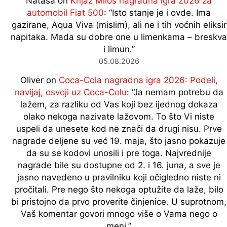
Natasa
on
Knjaz Miloš nagradna igra 2026 za
automobil Fiat 500
: “
Isto stanje je i ovde. Ima
gazirane, Aqua Viva (mislim), ali ne i tih voćnih eliksir
napitaka. Mada su dobre one u limenkama – breskva
i limun.
”
05.08.2026
Oliver
on
Coca-Cola nagradna igra 2026: Podeli,
navijaj, osvoji uz Coca-Colu
: “
Ja nemam potrebu da
lažem, za razliku od Vas koji bez ijednog dokaza
olako nekoga nazivate lažovom. To što Vi niste
uspeli da unesete kod ne znači da drugi nisu. Prve
nagrade deljene su već 19. maja, što jasno pokazuje
da su se kodovi unosili i pre toga. Najvrednije
nagrade bile su dostupne od 2. i 16. juna, a sve je
jasno navedeno u pravilniku koji očigledno niste ni
pročitali. Pre nego što nekoga optužite da laže, bilo
bi pristojno da prvo proverite činjenice. U suprotnom,
Vaš komentar govori mnogo više o Vama nego o
meni.
”