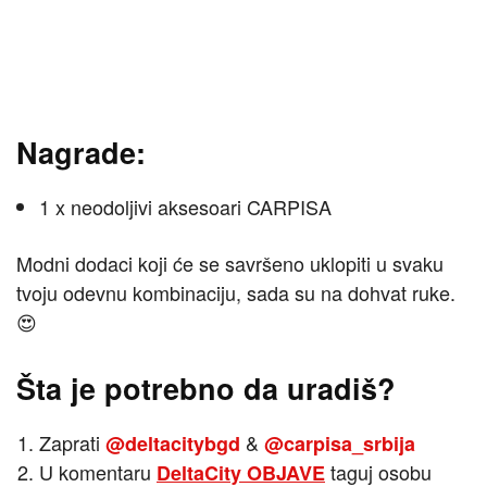
Nagrade:
1 x neodoljivi aksesoari CARPISA
Modni dodaci koji će se savršeno uklopiti u svaku
tvoju odevnu kombinaciju, sada su na dohvat ruke.
😍
Šta je potrebno da uradiš?
Zaprati
&
@deltacitybgd
@carpisa_srbija
U komentaru
taguj osobu
DeltaCity OBJAVE