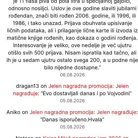
je 11 flaša piva od pola litra u specijalnoj gajbici,
odnosno nosiljci. Uslov je ove godine slaviti jubilarni
rođendan, znači biti rođen 2006. godine, ili 1996, ili
1986, i tako unazad. Prijava obuhvata upisivanje
ličnih podataka, ali i prilaganje lične karte ili izvoda iz
matične knjige rođenih, kao dokaza o godini rođenja.
Interesovanje je veliko, ove nedelje je već ujutru
otišlo svih 500 prijava. Nisam ispratila kad tačno, ali
ih je u sedam ujutru ostalo svega 200, a u podne nije
bilo nijedne dostupne.
”
06.08.2026
dragan13
on
Jelen nagradna promocija: Jelen
nagrađuje
: “
Evo dostavljali danas i po Vojvodini
”
05.08.2026
Aniko
on
Jelen nagradna promocija: Jelen nagrađuje
:
“
Danas isporučeno.Hvala
”
05.08.2026