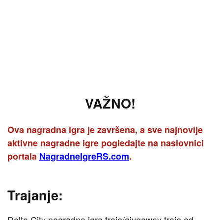
VAŽNO!
Ova nagradna igra je završena, a sve najnovije
aktivne nagradne igre pogledajte na naslovnici
portala
NagradneIgreRS.com
.
Trajanje:
Delta City nagradna igra traje/giveaway traje od