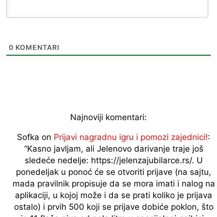
0
KOMENTARI
Najnoviji komentari:
Sofka
on
Prijavi nagradnu igru i pomozi zajednici!
:
“
Kasno javljam, ali Jelenovo darivanje traje još
sledeće nedelje: https://jelenzajubilarce.rs/. U
ponedeljak u ponoć će se otvoriti prijave (na sajtu,
mada pravilnik propisuje da se mora imati i nalog na
aplikaciji, u kojoj može i da se prati koliko je prijava
ostalo) i prvih 500 koji se prijave dobiće poklon, što