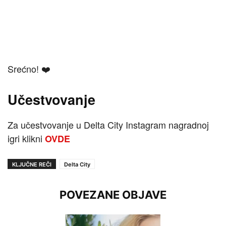
Srećno! ❤️
Učestvovanje
Za učestvovanje u Delta City Instagram nagradnoj
igri klikni
OVDE
KLJUČNE REČI
Delta City
POVEZANE OBJAVE