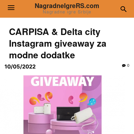
NagradneIgreRS.com
Nagradne igre Srbije
CARPISA & Delta city
Instagram giveaway za
modne dodatke
0
10/05/2022