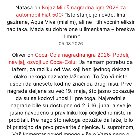
Natasa
on
Knjaz Miloš nagradna igra 2026 za
automobil Fiat 500
: “
Isto stanje je i ovde. Ima
gazirane, Aqua Viva (mislim), ali ne i tih voćnih eliksir
napitaka. Mada su dobre one u limenkama – breskva
i limun.
”
05.08.2026
Oliver
on
Coca-Cola nagradna igra 2026: Podeli,
navijaj, osvoji uz Coca-Colu
: “
Ja nemam potrebu da
lažem, za razliku od Vas koji bez ijednog dokaza
olako nekoga nazivate lažovom. To što Vi niste
uspeli da unesete kod ne znači da drugi nisu. Prve
nagrade deljene su već 19. maja, što jasno pokazuje
da su se kodovi unosili i pre toga. Najvrednije
nagrade bile su dostupne od 2. i 16. juna, a sve je
jasno navedeno u pravilniku koji očigledno niste ni
pročitali. Pre nego što nekoga optužite da laže, bilo
bi pristojno da prvo proverite činjenice. U suprotnom,
Vaš komentar govori mnogo više o Vama nego o