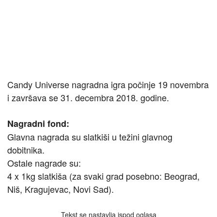
Candy Universe nagradna igra počinje 19 novembra
i završava se 31. decembra 2018. godine.
Nagradni fond:
Glavna nagrada su slatkiši u težini glavnog
dobitnika.
Ostale nagrade su:
4 x 1kg slatkiša (za svaki grad posebno: Beograd,
Niš, Kragujevac, Novi Sad).
Tekst se nastavlja ispod oglasa