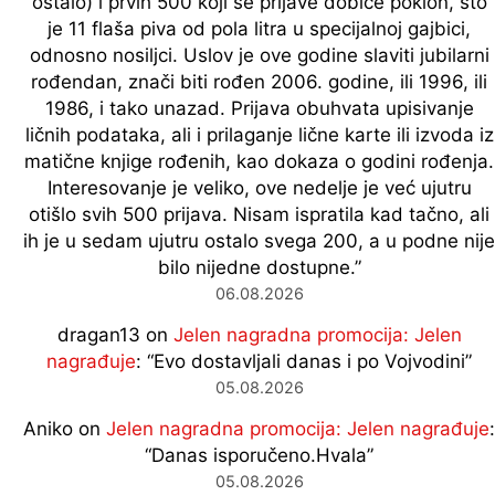
ostalo) i prvih 500 koji se prijave dobiće poklon, što
je 11 flaša piva od pola litra u specijalnoj gajbici,
odnosno nosiljci. Uslov je ove godine slaviti jubilarni
rođendan, znači biti rođen 2006. godine, ili 1996, ili
1986, i tako unazad. Prijava obuhvata upisivanje
ličnih podataka, ali i prilaganje lične karte ili izvoda iz
matične knjige rođenih, kao dokaza o godini rođenja.
Interesovanje je veliko, ove nedelje je već ujutru
otišlo svih 500 prijava. Nisam ispratila kad tačno, ali
ih je u sedam ujutru ostalo svega 200, a u podne nije
bilo nijedne dostupne.
”
06.08.2026
dragan13
on
Jelen nagradna promocija: Jelen
nagrađuje
: “
Evo dostavljali danas i po Vojvodini
”
05.08.2026
Aniko
on
Jelen nagradna promocija: Jelen nagrađuje
:
“
Danas isporučeno.Hvala
”
05.08.2026