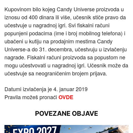
Kupovinom bilo kojeg Candy Universe proizvoda u
iznosu od 400 dinara ili više, učesnik stiče pravo da
učestvuje u nagradnoj igri. Svi fiskalni računi
popunjeni podacima (ime i broj mobilnog telefona) i
ubačeni u kutiju na prodajnim mestima Candy
Universe-a do 31. decembra, učestvuju u izvlačenju
nagrade. Fiskalni računi proizvoda sa popustom ne
mogu učestvovati u nagradnoj igri. Učesnik može da
učestvuje sa neograničenim brojem prijava.
Datumi izvlačenja je 4. januar 2019
Pravila možeš pronaći
OVDE
POVEZANE OBJAVE