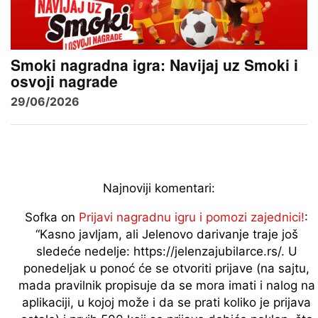
Smoki nagradna igra: Navijaj uz Smoki i
osvoji nagrade
29/06/2026
Najnoviji komentari:
Sofka
on
Prijavi nagradnu igru i pomozi zajednici!
:
“
Kasno javljam, ali Jelenovo darivanje traje još
sledeće nedelje: https://jelenzajubilarce.rs/. U
ponedeljak u ponoć će se otvoriti prijave (na sajtu,
mada pravilnik propisuje da se mora imati i nalog na
aplikaciji, u kojoj može i da se prati koliko je prijava