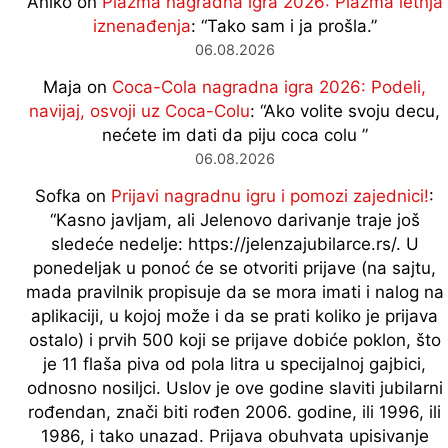
Aniko
on
Plazma nagradna igra 2026: Plazma letnja
iznenađenja
: “
Tako sam i ja prošla.
”
06.08.2026
Maja
on
Coca-Cola nagradna igra 2026: Podeli,
navijaj, osvoji uz Coca-Colu
: “
Ako volite svoju decu,
nećete im dati da piju coca colu
”
06.08.2026
Sofka
on
Prijavi nagradnu igru i pomozi zajednici!
:
“
Kasno javljam, ali Jelenovo darivanje traje još
sledeće nedelje: https://jelenzajubilarce.rs/. U
ponedeljak u ponoć će se otvoriti prijave (na sajtu,
mada pravilnik propisuje da se mora imati i nalog na
aplikaciji, u kojoj može i da se prati koliko je prijava
ostalo) i prvih 500 koji se prijave dobiće poklon, što
je 11 flaša piva od pola litra u specijalnoj gajbici,
odnosno nosiljci. Uslov je ove godine slaviti jubilarni
rođendan, znači biti rođen 2006. godine, ili 1996, ili
1986, i tako unazad. Prijava obuhvata upisivanje