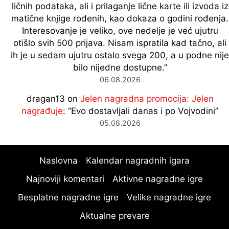
ličnih podataka, ali i prilaganje lične karte ili izvoda iz
matične knjige rođenih, kao dokaza o godini rođenja.
Interesovanje je veliko, ove nedelje je već ujutru
otišlo svih 500 prijava. Nisam ispratila kad tačno, ali
ih je u sedam ujutru ostalo svega 200, a u podne nije
bilo nijedne dostupne.
”
06.08.2026
dragan13
on
Jelen nagradna promocija: Jelen
nagrađuje
: “
Evo dostavljali danas i po Vojvodini
”
05.08.2026
Naslovna
Kalendar nagradnih igara
Najnoviji komentari
Aktivne nagradne igre
Besplatne nagradne igre
Velike nagradne igre
Aktualne prevare