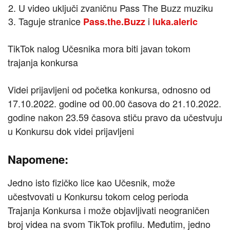
U video uključi zvaničnu Pass The Buzz muziku
Taguje stranice
i
Pass.the.Buzz
luka.aleric
TikTok nalog Učesnika mora biti javan tokom
trajanja konkursa
Videi prijavljeni od početka konkursa, odnosno od
17.10.2022. godine od 00.00 časova do 21.10.2022.
godine nakon 23.59 časova stiču pravo da učestvuju
u Konkursu dok videi prijavljeni
Napomene:
Jedno isto fizičko lice kao Učesnik, može
učestvovati u Konkursu tokom celog perioda
Trajanja Konkursa i može objavljivati neograničen
broj videa na svom TikTok profilu. Međutim, jedno