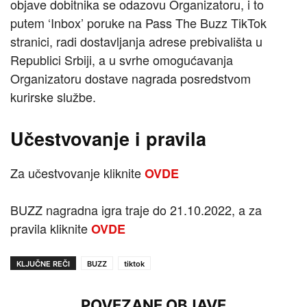
objave dobitnika se odazovu Organizatoru, i to
putem ‘Inbox’ poruke na Pass The Buzz TikTok
stranici, radi dostavljanja adrese prebivališta u
Republici Srbiji, a u svrhe omogućavanja
Organizatoru dostave nagrada posredstvom
kurirske službe.
Učestvovanje i pravila
Za učestvovanje kliknite
OVDE
BUZZ nagradna igra traje do 21.10.2022, a za
pravila kliknite
OVDE
KLJUČNE REČI
BUZZ
tiktok
POVEZANE OBJAVE