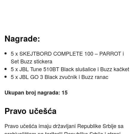
Nagrade:
5 x SKEJTBORD COMPLETE 100 – PARROT i
Set Buzz stickera
5 x JBL Tune 510BT Black slušalice i Buzz kačket
5 x JBL GO 3 Black zvučnik i Buzz ranac
Ukupan broj nagrada: 15
Pravo učešća
Pravo učešća imaju državljani Republike Srbije sa
prebivalištem na teritoriji Republike Srbije i strani