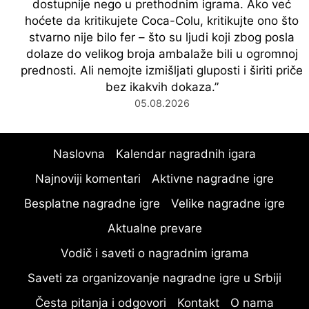
dostupnije nego u prethodnim igrama. Ako već
hoćete da kritikujete Coca-Colu, kritikujte ono što
stvarno nije bilo fer – što su ljudi koji zbog posla
dolaze do velikog broja ambalaže bili u ogromnoj
prednosti. Ali nemojte izmišljati gluposti i širiti priče
bez ikakvih dokaza.
”
05.08.2026
Naslovna
Kalendar nagradnih igara
Najnoviji komentari
Aktivne nagradne igre
Besplatne nagradne igre
Velike nagradne igre
Aktualne prevare
Vodič i saveti o nagradnim igrama
Saveti za organizovanje nagradne igre u Srbiji
Česta pitanja i odgovori
Kontakt
O nama