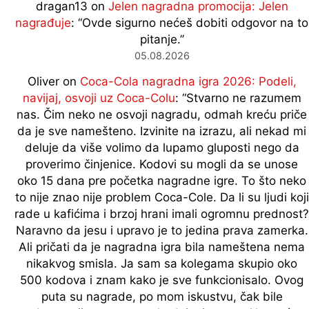
dragan13
on
Jelen nagradna promocija: Jelen
nagrađuje
: “
Ovde sigurno nećeš dobiti odgovor na to
pitanje.
”
05.08.2026
Oliver
on
Coca-Cola nagradna igra 2026: Podeli,
navijaj, osvoji uz Coca-Colu
: “
Stvarno ne razumem
nas. Čim neko ne osvoji nagradu, odmah kreću priče
da je sve namešteno. Izvinite na izrazu, ali nekad mi
deluje da više volimo da lupamo gluposti nego da
proverimo činjenice. Kodovi su mogli da se unose
oko 15 dana pre početka nagradne igre. To što neko
to nije znao nije problem Coca-Cole. Da li su ljudi koji
rade u kafićima i brzoj hrani imali ogromnu prednost?
Naravno da jesu i upravo je to jedina prava zamerka.
Ali pričati da je nagradna igra bila nameštena nema
nikakvog smisla. Ja sam sa kolegama skupio oko
500 kodova i znam kako je sve funkcionisalo. Ovog
puta su nagrade, po mom iskustvu, čak bile