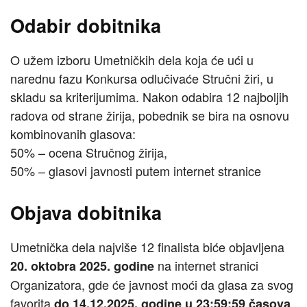
Odabir dobitnika
O užem izboru Umetničkih dela koja će ući u
narednu fazu Konkursa odlučivaće Stručni žiri, u
skladu sa kriterijumima. Nakon odabira 12 najboljih
radova od strane žirija, pobednik se bira na osnovu
kombinovanih glasova:
50% – ocena Stručnog žirija,
50% – glasovi javnosti putem internet stranice
Objava dobitnika
Umetnička dela najviše 12 finalista biće objavljena
na internet stranici
20. oktobra 2025. godine
Organizatora, gde će javnost moći da glasa za svog
favorita
.
do 14.12.2025. godine u 23:59:59 časova