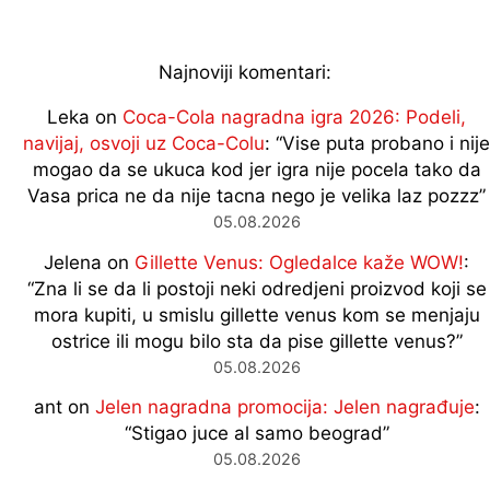
Najnoviji komentari:
Leka
on
Coca-Cola nagradna igra 2026: Podeli,
navijaj, osvoji uz Coca-Colu
: “
Vise puta probano i nije
mogao da se ukuca kod jer igra nije pocela tako da
Vasa prica ne da nije tacna nego je velika laz pozzz
”
05.08.2026
Jelena
on
Gillette Venus: Ogledalce kaže WOW!
:
“
Zna li se da li postoji neki odredjeni proizvod koji se
mora kupiti, u smislu gillette venus kom se menjaju
ostrice ili mogu bilo sta da pise gillette venus?
”
05.08.2026
ant
on
Jelen nagradna promocija: Jelen nagrađuje
:
“
Stigao juce al samo beograd
”
05.08.2026