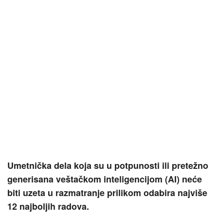
Umetnička dela koja su u potpunosti ili pretežno
generisana veštačkom inteligencijom (AI) neće
biti uzeta u razmatranje prilikom odabira najviše
12 najboljih radova.