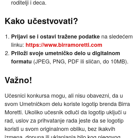
roditelji i deca.
Kako učestvovati?
na sledećem
Prijavi se i ostavi tražene podatke
linku:
https://www.birramoretti.com
Priloži svoje umetničko delo u digitalnom
(JPEG, PNG, PDF ili sličan, do 10MB).
formatu
Važno!
Učesnici konkursa mogu, ali nisu obavezni, da u
svom Umetničkom delu koriste logotip brenda Birra
Moretti. Ukoliko učesnik odluči da logotip uključi u
rad, uslov za prihvatanje rada jeste da se logotip
koristi u svom originalnom obliku, bez ikakvih
izmena, dopuna ili uklanjanja bilo kog njegovog