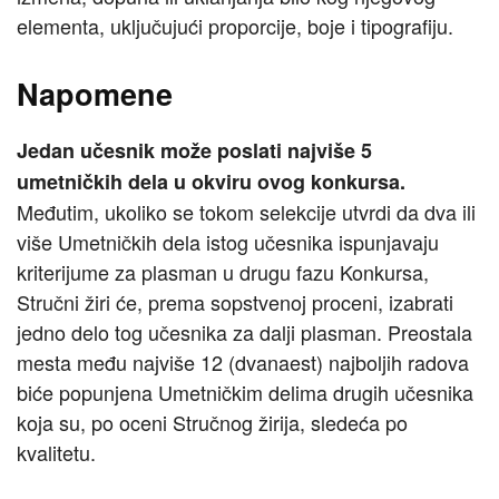
elementa, uključujući proporcije, boje i tipografiju.
Napomene
Jedan učesnik može poslati najviše 5
umetničkih dela u okviru ovog konkursa.
Međutim, ukoliko se tokom selekcije utvrdi da dva ili
više Umetničkih dela istog učesnika ispunjavaju
kriterijume za plasman u drugu fazu Konkursa,
Stručni žiri će, prema sopstvenoj proceni, izabrati
jedno delo tog učesnika za dalji plasman. Preostala
mesta među najviše 12 (dvanaest) najboljih radova
biće popunjena Umetničkim delima drugih učesnika
koja su, po oceni Stručnog žirija, sledeća po
kvalitetu.