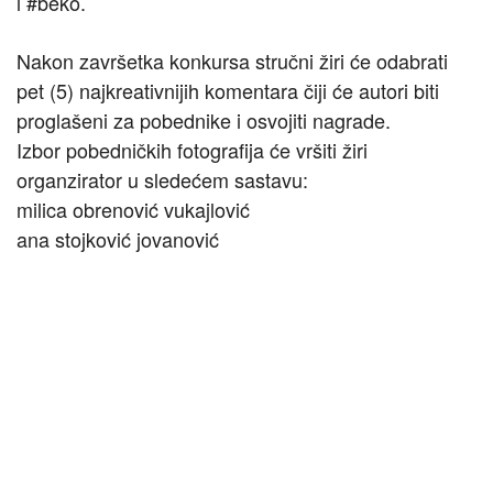
i #beko.
Nakon završetka konkursa stručni žiri će odabrati
pet (5) najkreativnijih komentara čiji će autori biti
proglašeni za pobednike i osvojiti nagrade.
Izbor pobedničkih fotografija će vršiti žiri
organzirator u sledećem sastavu:
milica obrenović vukajlović
ana stojković jovanović