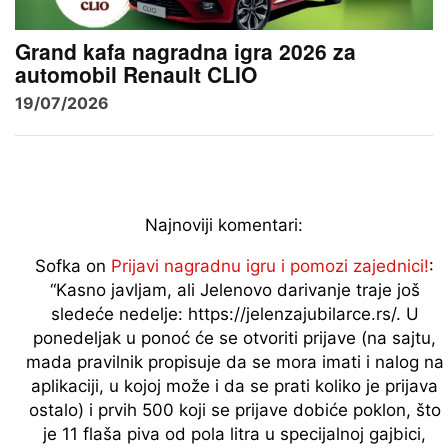
Grand kafa nagradna igra 2026 za
automobil Renault CLIO
19/07/2026
Najnoviji komentari:
Sofka
on
Prijavi nagradnu igru i pomozi zajednici!
:
“
Kasno javljam, ali Jelenovo darivanje traje još
sledeće nedelje: https://jelenzajubilarce.rs/. U
ponedeljak u ponoć će se otvoriti prijave (na sajtu,
mada pravilnik propisuje da se mora imati i nalog na
aplikaciji, u kojoj može i da se prati koliko je prijava
ostalo) i prvih 500 koji se prijave dobiće poklon, što
je 11 flaša piva od pola litra u specijalnoj gajbici,