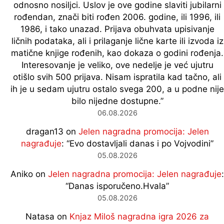
odnosno nosiljci. Uslov je ove godine slaviti jubilarni
rođendan, znači biti rođen 2006. godine, ili 1996, ili
1986, i tako unazad. Prijava obuhvata upisivanje
ličnih podataka, ali i prilaganje lične karte ili izvoda iz
matične knjige rođenih, kao dokaza o godini rođenja.
Interesovanje je veliko, ove nedelje je već ujutru
otišlo svih 500 prijava. Nisam ispratila kad tačno, ali
ih je u sedam ujutru ostalo svega 200, a u podne nije
bilo nijedne dostupne.
”
06.08.2026
dragan13
on
Jelen nagradna promocija: Jelen
nagrađuje
: “
Evo dostavljali danas i po Vojvodini
”
05.08.2026
Aniko
on
Jelen nagradna promocija: Jelen nagrađuje
:
“
Danas isporučeno.Hvala
”
05.08.2026
Natasa
on
Knjaz Miloš nagradna igra 2026 za