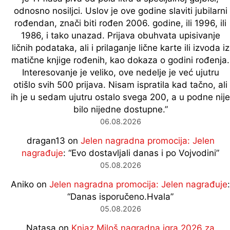
odnosno nosiljci. Uslov je ove godine slaviti jubilarni
rođendan, znači biti rođen 2006. godine, ili 1996, ili
1986, i tako unazad. Prijava obuhvata upisivanje
ličnih podataka, ali i prilaganje lične karte ili izvoda iz
matične knjige rođenih, kao dokaza o godini rođenja.
Interesovanje je veliko, ove nedelje je već ujutru
otišlo svih 500 prijava. Nisam ispratila kad tačno, ali
ih je u sedam ujutru ostalo svega 200, a u podne nije
bilo nijedne dostupne.
”
06.08.2026
dragan13
on
Jelen nagradna promocija: Jelen
nagrađuje
: “
Evo dostavljali danas i po Vojvodini
”
05.08.2026
Aniko
on
Jelen nagradna promocija: Jelen nagrađuje
:
“
Danas isporučeno.Hvala
”
05.08.2026
Natasa
on
Knjaz Miloš nagradna igra 2026 za