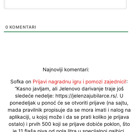
0
KOMENTARI
Najnoviji komentari:
Sofka
on
Prijavi nagradnu igru i pomozi zajednici!
:
“
Kasno javljam, ali Jelenovo darivanje traje još
sledeće nedelje: https://jelenzajubilarce.rs/. U
ponedeljak u ponoć će se otvoriti prijave (na sajtu,
mada pravilnik propisuje da se mora imati i nalog na
aplikaciji, u kojoj može i da se prati koliko je prijava
ostalo) i prvih 500 koji se prijave dobiće poklon, što
je 11 flaša piva od pola litra u specijalnoj gajbici,