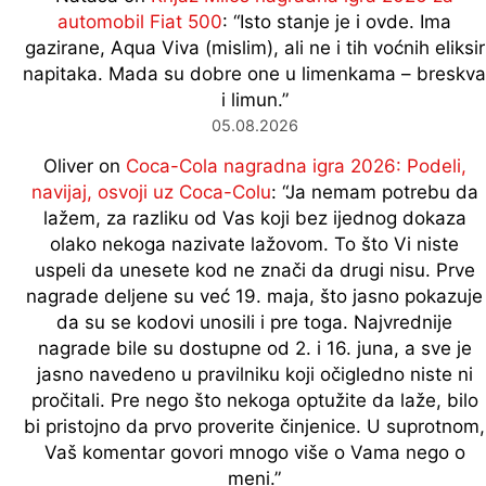
automobil Fiat 500
: “
Isto stanje je i ovde. Ima
gazirane, Aqua Viva (mislim), ali ne i tih voćnih eliksir
napitaka. Mada su dobre one u limenkama – breskva
i limun.
”
05.08.2026
Oliver
on
Coca-Cola nagradna igra 2026: Podeli,
navijaj, osvoji uz Coca-Colu
: “
Ja nemam potrebu da
lažem, za razliku od Vas koji bez ijednog dokaza
olako nekoga nazivate lažovom. To što Vi niste
uspeli da unesete kod ne znači da drugi nisu. Prve
nagrade deljene su već 19. maja, što jasno pokazuje
da su se kodovi unosili i pre toga. Najvrednije
nagrade bile su dostupne od 2. i 16. juna, a sve je
jasno navedeno u pravilniku koji očigledno niste ni
pročitali. Pre nego što nekoga optužite da laže, bilo
bi pristojno da prvo proverite činjenice. U suprotnom,
Vaš komentar govori mnogo više o Vama nego o
meni.
”