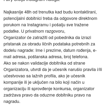
Najkasnije 48h od trenutka kad budu kontaktirani,
potencijalni dobitnici treba da odgovore direktnom
porukom na Instagramu i pošalju sve tražene
podatke. U privatnom razgovoru,
Organizator će zatražiti od pobednika da izrazi
pristanak za obradu ličnih podataka potrebnih za
dodelu nagrade: Ime i prezime, datum rođenja, e-
mail adresa, poštanska adresa, broj telefona.
Ako se nakon validacije dobitnika od strane
Organizatora, utvrdi da je učesnik narušio pravila i/ili
učestvovao sa lažnih profila, ako je učesnik
kompanije ili je uključen na bilo koji način u
organizaciju ili sprovđenje konkursa, organizator
zadržava pravo da oduzme dobitniku pravo na
nagradu.