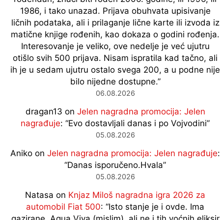
1986, i tako unazad. Prijava obuhvata upisivanje
ličnih podataka, ali i prilaganje lične karte ili izvoda iz
matične knjige rođenih, kao dokaza o godini rođenja.
Interesovanje je veliko, ove nedelje je već ujutru
otišlo svih 500 prijava. Nisam ispratila kad tačno, ali
ih je u sedam ujutru ostalo svega 200, a u podne nije
bilo nijedne dostupne.
”
06.08.2026
dragan13
on
Jelen nagradna promocija: Jelen
nagrađuje
: “
Evo dostavljali danas i po Vojvodini
”
05.08.2026
Aniko
on
Jelen nagradna promocija: Jelen nagrađuje
:
“
Danas isporučeno.Hvala
”
05.08.2026
Natasa
on
Knjaz Miloš nagradna igra 2026 za
automobil Fiat 500
: “
Isto stanje je i ovde. Ima
gazirane, Aqua Viva (mislim), ali ne i tih voćnih eliksir