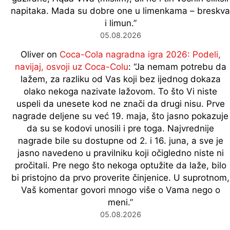
napitaka. Mada su dobre one u limenkama – breskva
i limun.
”
05.08.2026
Oliver
on
Coca-Cola nagradna igra 2026: Podeli,
navijaj, osvoji uz Coca-Colu
: “
Ja nemam potrebu da
lažem, za razliku od Vas koji bez ijednog dokaza
olako nekoga nazivate lažovom. To što Vi niste
uspeli da unesete kod ne znači da drugi nisu. Prve
nagrade deljene su već 19. maja, što jasno pokazuje
da su se kodovi unosili i pre toga. Najvrednije
nagrade bile su dostupne od 2. i 16. juna, a sve je
jasno navedeno u pravilniku koji očigledno niste ni
pročitali. Pre nego što nekoga optužite da laže, bilo
bi pristojno da prvo proverite činjenice. U suprotnom,
Vaš komentar govori mnogo više o Vama nego o
meni.
”
05.08.2026