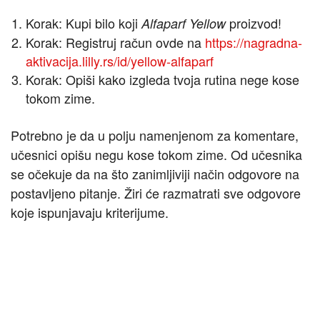
Korak: Kupi bilo koji
proizvod!
Alfaparf Yellow
Korak: Registruj račun ovde na
https://nagradna-
aktivacija.lilly.rs/id/yellow-alfaparf
Korak: Opiši kako izgleda tvoja rutina nege kose
tokom zime.
Potrebno je da u polju namenjenom za komentare,
učesnici opišu negu kose tokom zime. Od učesnika
se očekuje da na što zanimljiviji način odgovore na
postavljeno pitanje. Žiri će razmatrati sve odgovore
koje ispunjavaju kriterijume.