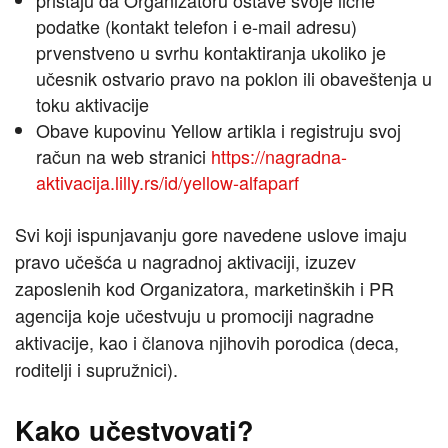
pristaju da Organizatoru ostave svoje lične
podatke (kontakt telefon i e-mail adresu)
prvenstveno u svrhu kontaktiranja ukoliko je
učesnik ostvario pravo na poklon ili obaveštenja u
toku aktivacije
Obave kupovinu Yellow artikla i registruju svoj
račun na web stranici
https://nagradna-
aktivacija.lilly.rs/id/yellow-alfaparf
Svi koji ispunjavanju gore navedene uslove imaju
pravo učešća u nagradnoj aktivaciji, izuzev
zaposlenih kod Organizatora, marketinških i PR
agencija koje učestvuju u promociji nagradne
aktivacije, kao i članova njihovih porodica (deca,
roditelji i supružnici).
Kako učestvovati?