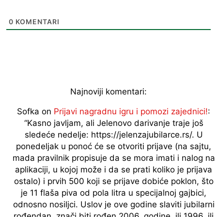
0
KOMENTARI
Najnoviji komentari:
Sofka
on
Prijavi nagradnu igru i pomozi zajednici!
:
“
Kasno javljam, ali Jelenovo darivanje traje još
sledeće nedelje: https://jelenzajubilarce.rs/. U
ponedeljak u ponoć će se otvoriti prijave (na sajtu,
mada pravilnik propisuje da se mora imati i nalog na
aplikaciji, u kojoj može i da se prati koliko je prijava
ostalo) i prvih 500 koji se prijave dobiće poklon, što
je 11 flaša piva od pola litra u specijalnoj gajbici,
odnosno nosiljci. Uslov je ove godine slaviti jubilarni
rođendan, znači biti rođen 2006. godine, ili 1996, ili