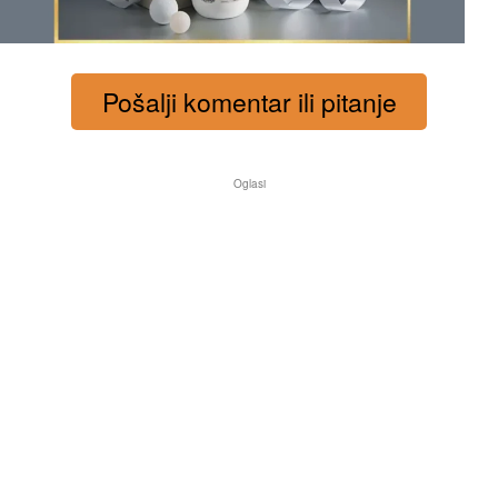
Pošalji komentar ili pitanje
Oglasi