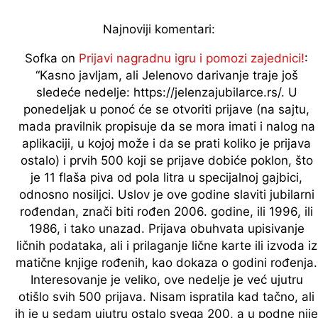
Najnoviji komentari:
Sofka
on
Prijavi nagradnu igru i pomozi zajednici!
:
“
Kasno javljam, ali Jelenovo darivanje traje još
sledeće nedelje: https://jelenzajubilarce.rs/. U
ponedeljak u ponoć će se otvoriti prijave (na sajtu,
mada pravilnik propisuje da se mora imati i nalog na
aplikaciji, u kojoj može i da se prati koliko je prijava
ostalo) i prvih 500 koji se prijave dobiće poklon, što
je 11 flaša piva od pola litra u specijalnoj gajbici,
odnosno nosiljci. Uslov je ove godine slaviti jubilarni
rođendan, znači biti rođen 2006. godine, ili 1996, ili
1986, i tako unazad. Prijava obuhvata upisivanje
ličnih podataka, ali i prilaganje lične karte ili izvoda iz
matične knjige rođenih, kao dokaza o godini rođenja.
Interesovanje je veliko, ove nedelje je već ujutru
otišlo svih 500 prijava. Nisam ispratila kad tačno, ali
ih je u sedam ujutru ostalo svega 200, a u podne nije