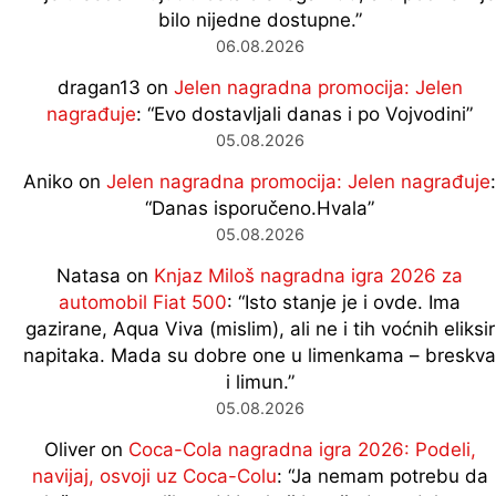
bilo nijedne dostupne.
”
06.08.2026
dragan13
on
Jelen nagradna promocija: Jelen
nagrađuje
: “
Evo dostavljali danas i po Vojvodini
”
05.08.2026
Aniko
on
Jelen nagradna promocija: Jelen nagrađuje
:
“
Danas isporučeno.Hvala
”
05.08.2026
Natasa
on
Knjaz Miloš nagradna igra 2026 za
automobil Fiat 500
: “
Isto stanje je i ovde. Ima
gazirane, Aqua Viva (mislim), ali ne i tih voćnih eliksir
napitaka. Mada su dobre one u limenkama – breskva
i limun.
”
05.08.2026
Oliver
on
Coca-Cola nagradna igra 2026: Podeli,
navijaj, osvoji uz Coca-Colu
: “
Ja nemam potrebu da