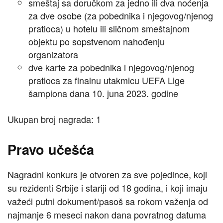
smeštaj sa doručkom za jedno ili dva noćenja
za dve osobe (za pobednika i njegovog/njenog
pratioca) u hotelu ili sličnom smeštajnom
objektu po sopstvenom nahođenju
organizatora
dve karte za pobednika i njegovog/njenog
pratioca za finalnu utakmicu UEFA Lige
šampiona dana 10. juna 2023. godine
Ukupan broj nagrada: 1
Pravo učešća
Nagradni konkurs je otvoren za sve pojedince, koji
su rezidenti Srbije i stariji od 18 godina, i koji imaju
važeći putni dokument/pasoš sa rokom važenja od
najmanje 6 meseci nakon dana povratnog datuma