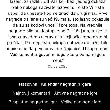
lažem, za razliku od Vas koji bez ijednog dokaza
olako nekoga nazivate lažovom. To što Vi niste
uspeli da unesete kod ne znači da drugi nisu. Prve
nagrade deljene su već 19. maja, što jasno pokazuje
da su se kodovi unosili i pre toga. Najvrednije
nagrade bile su dostupne od 2. i 16. juna, a sve je
jasno navedeno u pravilniku koji očigledno niste ni
pročitali. Pre nego što nekoga optužite da laže, bilo
bi pristojno da prvo proverite činjenice. U suprotnom,
Vaš komentar govori mnogo više o Vama nego o
meni.
”
05.08.2026
Naslovna
Kalendar nagradnih igara
Najnoviji komentari
Aktivne nagradne igre
Besplatne nagradne igre
Velike nagradne igre