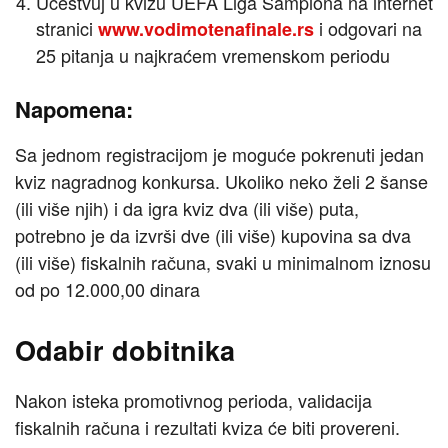
Učestvuj u kvizu UEFA Liga Šampiona na internet
stranici
i odgovari na
www.vodimotenafinale.rs
25 pitanja u najkraćem vremenskom periodu
Napomena:
Sa jednom registracijom je moguće pokrenuti jedan
kviz nagradnog konkursa. Ukoliko neko želi 2 šanse
(ili više njih) i da igra kviz dva (ili više) puta,
potrebno je da izvrši dve (ili više) kupovina sa dva
(ili više) fiskalnih računa, svaki u minimalnom iznosu
od po 12.000,00 dinara
Odabir dobitnika
Nakon isteka promotivnog perioda, validacija
fiskalnih računa i rezultati kviza će biti provereni.