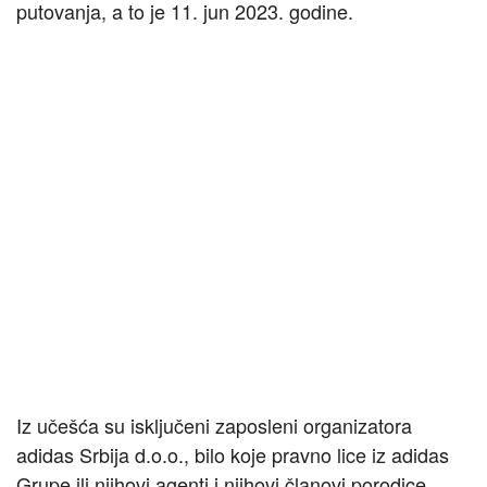
putovanja, a to je 11. jun 2023. godine.
Iz učešća su isključeni zaposleni organizatora
adidas Srbija d.o.o., bilo koje pravno lice iz adidas
Grupe ili njihovi agenti i njihovi članovi porodice