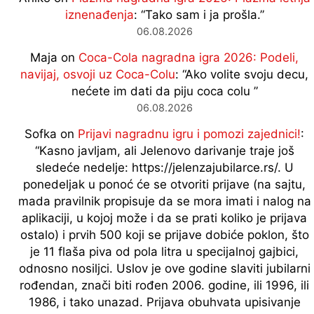
iznenađenja
: “
Tako sam i ja prošla.
”
06.08.2026
Maja
on
Coca-Cola nagradna igra 2026: Podeli,
navijaj, osvoji uz Coca-Colu
: “
Ako volite svoju decu,
nećete im dati da piju coca colu
”
06.08.2026
Sofka
on
Prijavi nagradnu igru i pomozi zajednici!
:
“
Kasno javljam, ali Jelenovo darivanje traje još
sledeće nedelje: https://jelenzajubilarce.rs/. U
ponedeljak u ponoć će se otvoriti prijave (na sajtu,
mada pravilnik propisuje da se mora imati i nalog na
aplikaciji, u kojoj može i da se prati koliko je prijava
ostalo) i prvih 500 koji se prijave dobiće poklon, što
je 11 flaša piva od pola litra u specijalnoj gajbici,
odnosno nosiljci. Uslov je ove godine slaviti jubilarni
rođendan, znači biti rođen 2006. godine, ili 1996, ili
1986, i tako unazad. Prijava obuhvata upisivanje