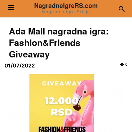
NagradneIgreRS.com
Nagradne igre Srbije
Ada Mall nagradna igra:
Fashion&Friends
Giveaway
0
01/07/2022