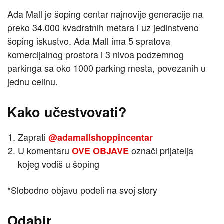
Ada Mall je šoping centar najnovije generacije na
preko 34.000 kvadratnih metara i uz jedinstveno
šoping iskustvo. Ada Mall ima 5 spratova
komercijalnog prostora i 3 nivoa podzemnog
parkinga sa oko 1000 parking mesta, povezanih u
jednu celinu.
Kako učestvovati?
Zaprati
@adamallshoppincentar
U komentaru
označi prijatelja
OVE OBJAVE
kojeg vodiš u šoping
*Slobodno objavu podeli na svoj story
Odabir