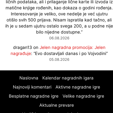
ličnih podataka, ali i prilaganje lične karte ili izvoda iz
matične knjige rođenih, kao dokaza o godini rođenja.
Interesovanje je veliko, ove nedelje je već ujutru
otišlo svih 500 prijava. Nisam ispratila kad tačno, ali
ih je u sedam ujutru ostalo svega 200, a u podne nije
bilo nijedne dostupne.
”
06.08.2026
dragan13
on
Jelen nagradna promocija: Jelen
nagrađuje
: “
Evo dostavljali danas i po Vojvodini
”
05.08.2026
Naslovna
Kalendar nagradnih igara
Najnoviji komentari
Aktivne nagradne igre
Besplatne nagradne igre
Velike nagradne igre
Aktualne prevare