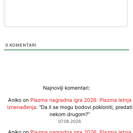
0
KOMENTARI
Najnoviji komentari:
Aniko
on
Plazma nagradna igra 2026: Plazma letnja
iznenađenja
: “
Da li se mogu bodovi pokloniti, predati
nekom drugom?
”
07.08.2026
Aniko
on
Plazma nagradna igra 2026: Plazma letnja