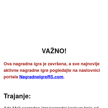
VAŽNO!
Ova nagradna igra je završena, a sve najnovije
aktivne nagradne igre pogledajte na naslovnici
portala
NagradneIgreRS.com
.
Trajanje:
Ada Mall nagradna igra/nagradni konkurs traje od