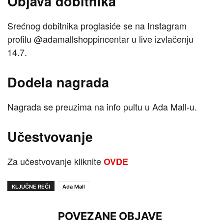
Objava dobitnika
Srećnog dobitnika proglasiće se na Instagram
profilu @adamallshoppincentar u live izvlačenju
14.7.
Dodela nagrada
Nagrada se preuzima na info pultu u Ada Mall-u.
Učestvovanje
Za učestvovanje kliknite
OVDE
KLJUČNE REČI
Ada Mall
POVEZANE OBJAVE